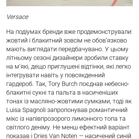
Versace
На подіумах бренди вже продемонстрували:
жовтий і блакитний зовсім не обов’язково
мають виглядати передбачувано. У цьому
літньому сезоні дизайнери зробили ставку
на м’які, дещо приглушені відтінки, які легко
інтегрувати навіть у повсякденний
гардероб. Так, Tory Burch поєднав небесно-
блакитні сукні та пальта в насиченіших
тонах із масляно-жовтими сумками, тоді як
Luisa Spagnoli запропонував романтичний
мікс із напівпрозорого лимонного топа та
світлого деніму. Не менш ефектний варіант
показав і Dries Van Noten — насичений синій