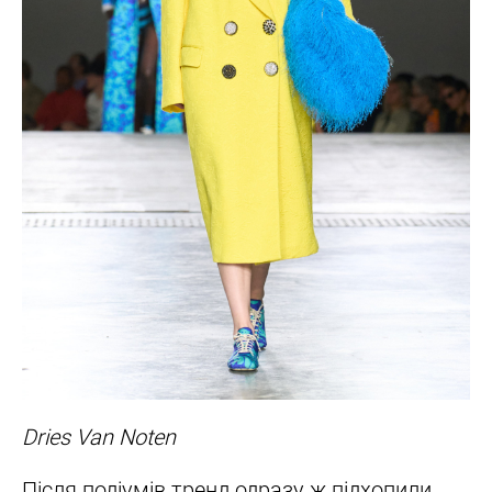
Dries Van Noten
Після подіумів тренд одразу ж підхопили