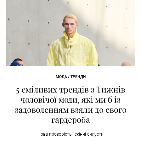
МОДА / ТРЕНДИ
5 сміливих трендів з Тижнів
чоловічої моди, які ми б із
задоволенням взяли до свого
гардероба
Нова прозорість і скінні-силуети