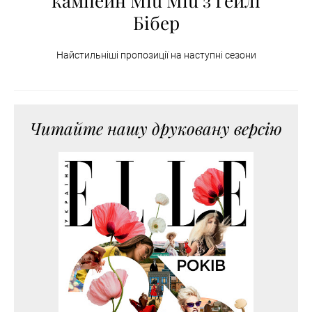
кампейн Miu Miu з Гейлі
Бібер
Найстильніші пропозиції на наступні сезони
Читайте нашу друковану версію