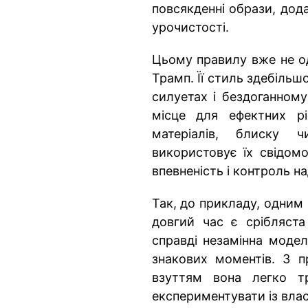
повсякденні образи, дод
урочистості.
Цьому правилу вже не од
Трамп. Її стиль здебільшо
силуетах і бездоганному
місце для ефектних рі
матеріалів, блиску
використовує їх свідом
впевненість і контроль 
Так, до прикладу, одним 
довгий час є срібляста
справді незамінна модел
знакових моментів. З п
взуттям вона легко тр
експериментувати із вла