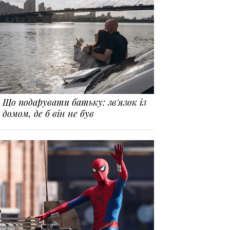
Що подарувати батьку: зв'язок із
домом, де б він не був