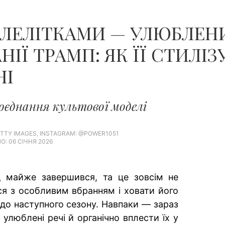
З ЛЕЛІТКАМИ — УЛЮБЛЕН
НІЇ ТРАМП: ЯК ЇЇ СТИЛІ
НІ
оєднання культової моделі
TTY IMAGES, INSTAGRAM: @POWER1051
: 06 СІЧНЯ 2026
д майже завершився, та це зовсім не
я з особливим вбранням і ховати його
до наступного сезону. Навпаки — зараз
улюблені речі й органічно вплести їх у