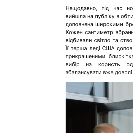
Нещодавно, під час но
вийшла на публіку в обти
доповнена широкими бре
Кожен сантиметр вбранн
відбивали світло та ств
Її перша леді США допо
прикрашеними блискітк
вибір на користь од
збалансувати вже доволі