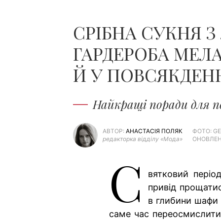
СРІБНА СУКНЯ 
ГАРДЕРОБА МЕЛА
Й У ПОВСЯКДЕН
Найкращі поради для п
АВТОР:
АНАСТАСІЯ ПОЛЯК
ФОТО: GE
редакторка відділу «Мода»
ОНОВЛЕНО
С
вятковий періо
привід прощатис
в глибини шафи 
саме час переосмислити 