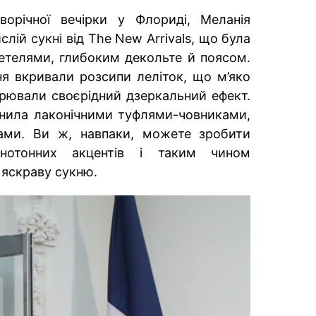
ворічної вечірки у Флориді, Меланія
слій сукні від The New Arrivals, що була
телями, глибоким декольте й поясом.
я вкривали розсипи леліток, що м’яко
орювали своєрідний дзеркальний ефект.
внила лаконічними туфлями-човниками,
ами. Ви ж, навпаки, можете зробити
нотонних акцентів і таким чином
 яскраву сукню.