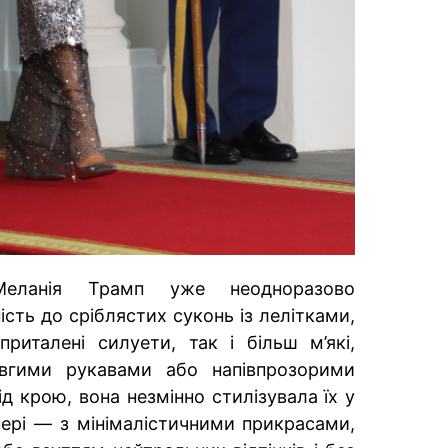
еланія Трамп уже неодноразово
сть до сріблястих суконь із лелітками,
риталені силуети, так і більш м’які,
вгими рукавами або напівпрозорими
д крою, вона незмінно стилізувала їх у
нері — з мінімалістичними прикрасами,