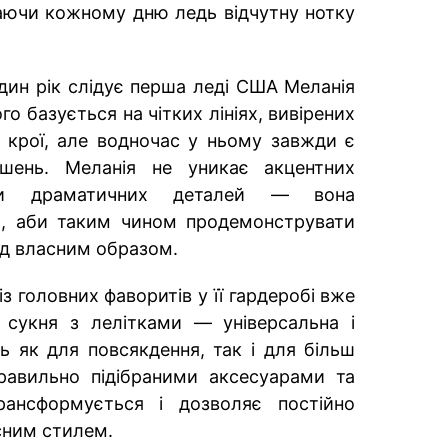
аючи кожному дню ледь відчутну нотку
ин рік слідує перша леді США Меланія
го базується на чітких лініях, вивірених
 крої, але водночас у ньому завжди є
шень. Меланія не уникає акцентних
 чи драматичних деталей — вона
о, аби таким чином продемонструвати
над власним образом.
із головних фаворитів у її гардеробі вже
 сукня з лелітками — універсальна і
ь як для повсякдення, так і для більш
равильно підібраними аксесуарами та
ансформується і дозволяє постійно
сним стилем.