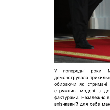
У попередні роки М
демонструвала прихильні
обираючи як стримані п
струмливі моделі з до
фактурами. Незалежно ві
впізнаваній для себе ма