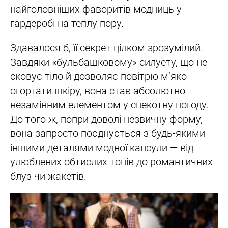
найголовніших фаворитів модниць у
гардеробі на теплу пору.
Здавалося б, її секрет цілком зрозумілий.
Завдяки «бульбашковому» силуету, що не
сковує тіло й дозволяє повітрю м’яко
огортати шкіру, вона стає абсолютно
незамінним елементом у спекотну погоду.
До того ж, попри доволі незвичну форму,
вона запросто поєднується з будь-якими
іншими деталями модної капсули — від
улюблених обтислих топів до романтичних
блуз чи жакетів.