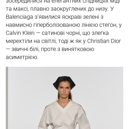
зосередилися на елегантних спідницях міді
та максі, плавно заокруглених до низу. У
Balenciaga з’явилися яскраві зелені з
навмисно гіперболізованою лінією стегон, у
Calvin Klein — сатинові чорні, що злегка
мерехтіли на світлі, тоді ж як у Christian Dior
— звичні білі, проте з винятковою
асиметрією.