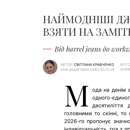
НАЙМОДНІШІ ДЖИ
ВЗЯТИ НА ЗАМІТ
Від barrel jeans до work
АВТОР:
СВІТЛАНА КРАВЧЕНКО
ФОТО
шеф-редакторка сайту ELLE.UA
ОНОВ
М
ода на денім 
одного-єдин
десятиліття 
головними то скінні, то
2026-го пропонує значно
індивідуальність, гра з 