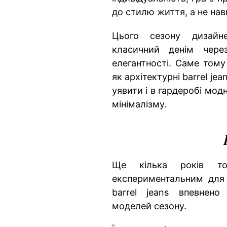
до стилю життя, а не нав
Цього сезону дизайн
класичний денім чер
елегантності. Саме тому
як архітектурні barrel jea
уявити і в гардеробі мод
мінімалізму.
Ще кілька років т
експериментальним для 
barrel jeans впевнено
моделей сезону.