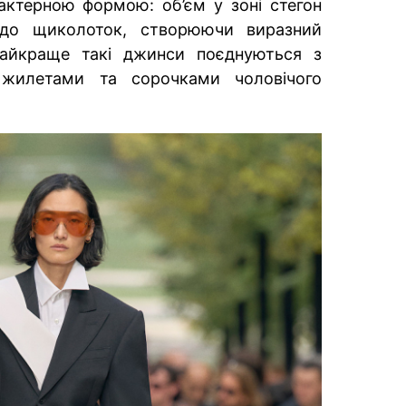
рактерною формою: об’єм у зоні стегон
 до щиколоток, створюючи виразний
Найкраще такі джинси поєднуються з
 жилетами та сорочками чоловічого