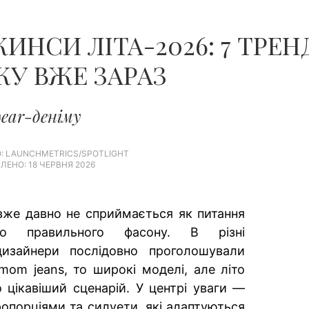
НСИ ЛІТА-2026: 7 ТРЕНД
КУ ВЖЕ ЗАРАЗ
wear-деніму
: LAUNCHMETRICS/SPOTLIGHT
ЛЕНО: 18 ЧЕРВНЯ 2026
вже давно не сприймається як питання
ого правильного фасону. В різні
дизайнери послідовно проголошували
 mom jeans, то широкі моделі, але літо
 цікавіший сценарій. У центрі уваги —
пропорціями та силуети, які адаптуються