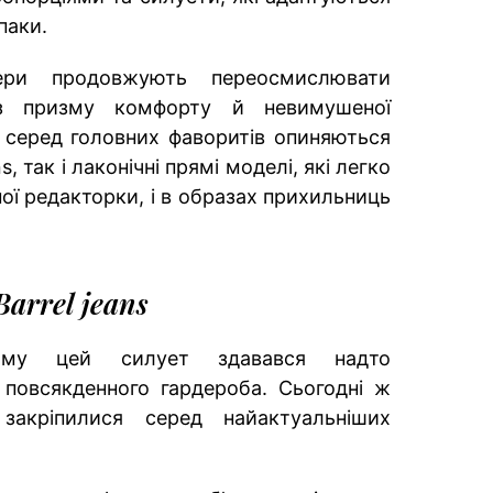
паки.
ери продовжують переосмислювати
ез призму комфорту й невимушеної
 серед головних фаворитів опиняються
ns, так і лаконічні прямі моделі, які легко
ної редакторки, і в образах прихильниць
Barrel jeans
ому цей силует здавався надто
повсякденного гардероба. Сьогодні ж
 закріпилися серед найактуальніших