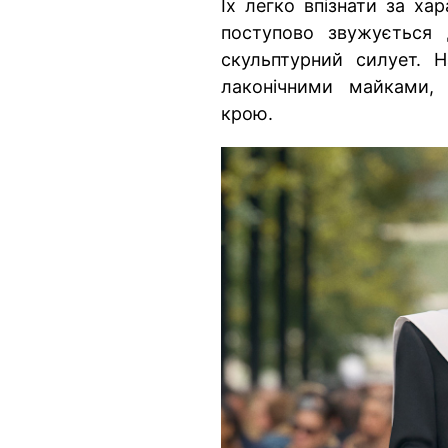
Їх легко впізнати за ха
поступово звужується
скульптурний силует. 
лаконічними майками,
крою.