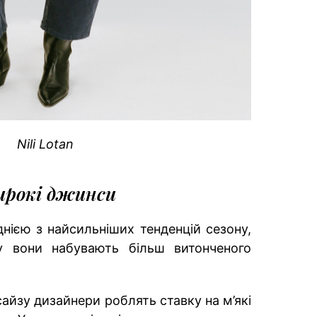
Nili Lotan
рокі джинси
нією з найсильніших тенденцій сезону,
у вони набувають більш витонченого
айзу дизайнери роблять ставку на м’які