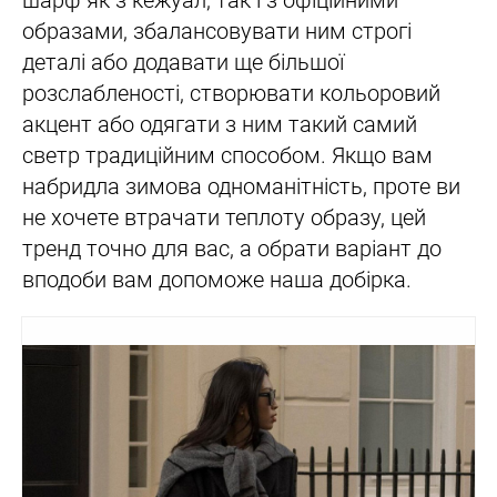
шарф як з кежуал, так і з офіційними
образами, збалансовувати ним строгі
деталі або додавати ще більшої
розслабленості, створювати кольоровий
акцент або одягати з ним такий самий
светр традиційним способом. Якщо вам
набридла зимова одноманітність, проте ви
не хочете втрачати теплоту образу, цей
тренд точно для вас, а обрати варіант до
вподоби вам допоможе наша добірка.