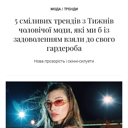
МОДА / ТРЕНДИ
5 сміливих трендів з Тижнів
чоловічої моди, які ми б із
задоволенням взяли до свого
гардероба
Нова прозорість і скінні-силуети