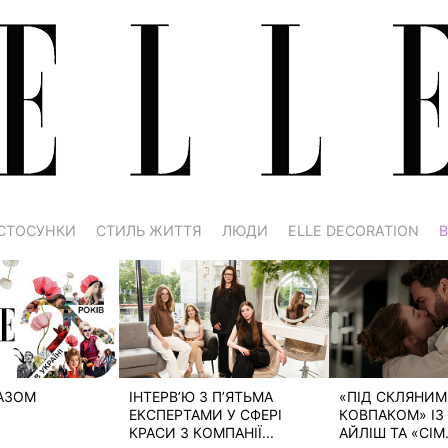
СТОСУНКИ
СТИЛЬ ЖИТТЯ
ЛЮДИ
ELLE DECORATION
В
РАЗОМ
ІНТЕРВ’Ю З П’ЯТЬМА
«ПІД СКЛЯНИМ
ЕКСПЕРТАМИ У СФЕРІ
КОВПАКОМ» ІЗ 
КРАСИ З КОМПАНІЇ...
АЙЛІШ ТА «СІМ