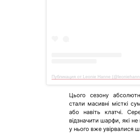
Публикация от Leonie Hanne (@leoniehann
Цього сезону абсолютн
стали масивні місткі су
або навіть клатчі. Се
відзначити шарфи, які не
у нього вже увірвалися ш