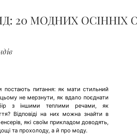
ЧОЛОВІКІВ...
Д: 20 МОДНИХ ОСІННІХ О
ндів
и постають питання: як мати стильний
 цьому не мерзнути, як вдало поєднати
бір з іншими теплими речами, як
уття? Відповіді на них можна знайти в
енсерів, які своїм прикладом доводять,
ощі та прохолоду, а й про моду.