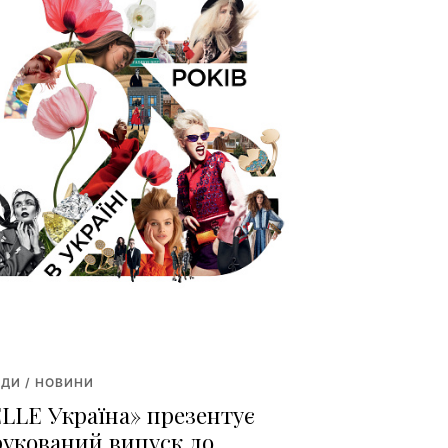
ДИ / НОВИНИ
ELLE Україна» презентує
рукований випуск до