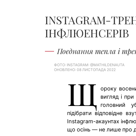
INSTAGRAM-ТРЕН
ІНФЛЮЕНСЕРІВ
Поєднання тепла і тре
ФОТО: INSTAGRAM: @MATHILDENAUTA
ОНОВЛЕНО: 08 ЛИСТОПАДА 2022
Щ
ороку восен
вигляд і при
головний у
підібрати відповідне вз
Instagram-акаунтах інфлю
що осінь — не лише про д