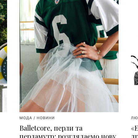
МОДА / НОВИНИ
ЛЮ
Balletcore, перли та
«
перламутр: розглядаємо нову
д