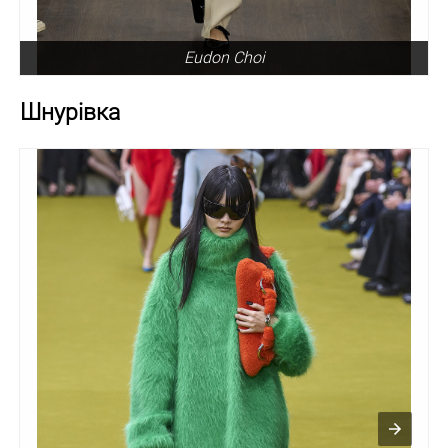
Eudon Choi
Шнурівка