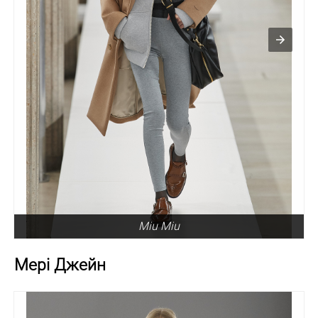
Miu Miu
Мері Джейн