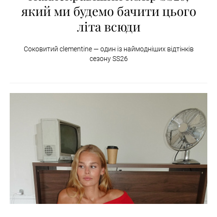
який ми будемо бачити цього
літа всюди
Соковитий clementine — один із наймодніших відтінків
сезону SS26