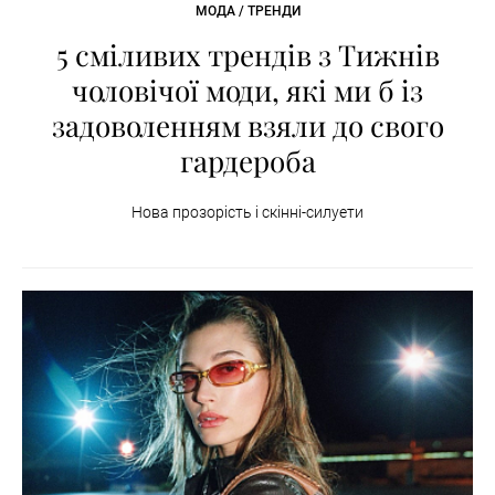
МОДА / ТРЕНДИ
5 сміливих трендів з Тижнів
чоловічої моди, які ми б із
задоволенням взяли до свого
гардероба
Нова прозорість і скінні-силуети