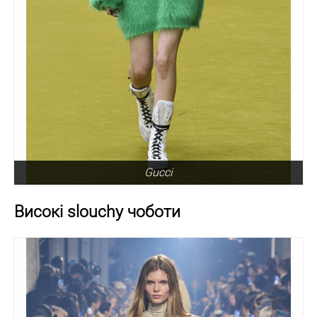
Gucci
Високі slouchy чоботи