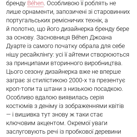
бренду
Béhen
. Особливою її роблять не
лише орнаменти, запозичені зі старовинних
португальських ремісничих технік, а
й полотно, що його дизайнерка бренду бере
за основу. Засновниця Béhen Джоана
Дуарте із самого початку обрала для себе
нішу ресайклінгу: усі її айтеми створюються
за принципами вторинного виробництва.
Цього сезону дизайнерка вже не вперше
заграє зі стилістикою 2000-х та презентує
кроп-топи та штани з низькою посадкою.
Особливо вдалою виявилась серія
костюмів з деніму із зображеннями квітів
— і вишивка тут знову ж таки стає
ключовим акцентом. Окремої уваги
заслуговують речі із пробкової деревини