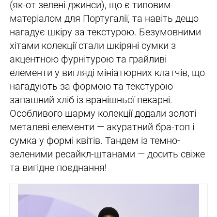
(як-от зелені джинси), що є типовим
матеріалом для Португалії, та навіть дещо
нагадує шкіру за текстурою. Безумовними
хітами колекції стали шкіряні сумки з
акцентною фурнітурою та грайливі
елементи у вигляді мініатюрних клатчів, що
нагадують за формою та текстурою
запашний хліб із вранішньої пекарні.
Особливого шарму колекції додали золоті
металеві елементи — акуратний бра-топ і
сумка у формі квітів. Тандем із темно-
зеленими ресайкл-штанами — досить свіже
та вигідне поєднання!