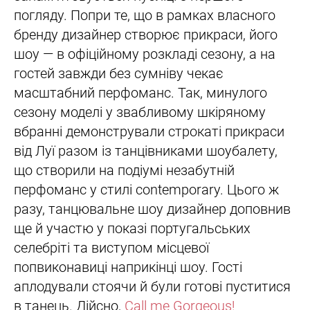
погляду. Попри те, що в рамках власного
бренду дизайнер створює прикраси, його
шоу — в офіційному розкладі сезону, а на
гостей завжди без сумніву чекає
масштабний перфоманс. Так, минулого
сезону моделі у звабливому шкіряному
вбранні демонстрували строкаті прикраси
від Луї разом із танцівниками шоубалету,
що створили на подіумі незабутній
перфоманс у стилі contemporary. Цього ж
разу, танцювальне шоу дизайнер доповнив
ще й участю у показі португальських
селебріті та виступом місцевої
попвиконавиці наприкінці шоу. Гості
аплодували стоячи й були готові пуститися
в танець. Дійсно,
Call me Gorgeous!