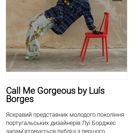
Call Me Gorgeous by Luís
Borges
Яскравий представник молодого покоління
португальських дизайнерів Луї Борджес
запам’ятовується публіці з першого