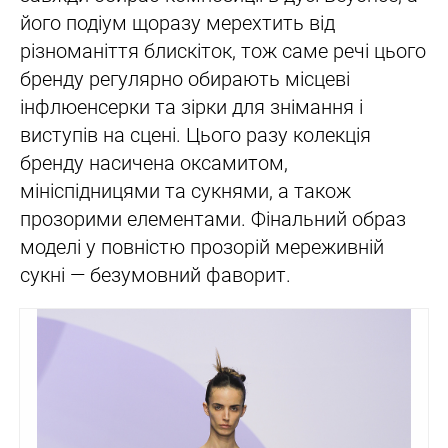
його подіум щоразу мерехтить від
різноманіття блискіток, тож саме речі цього
бренду регулярно обирають місцеві
інфлюенсерки та зірки для знімання і
виступів на сцені. Цього разу колекція
бренду насичена оксамитом,
мініспідницями та сукнями, а також
прозорими елементами. Фінальний образ
моделі у повністю прозорій мереживній
сукні — безумовний фаворит.