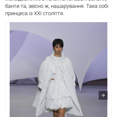
банти та, звісно ж, нашарування. Така собі
принцеса із XXI століття.