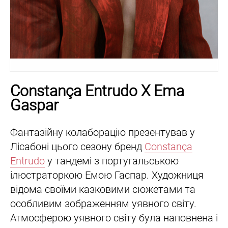
Constança Entrudo X Ema
Gaspar
Фантазійну колаборацію презентував у
Лісабоні цього сезону бренд
Constança
Entrudo
у тандемі з португальською
ілюстраторкою Емою Гаспар. Художниця
відома своїми казковими сюжетами та
особливим зображенням уявного світу.
Атмосферою уявного світу була наповнена і