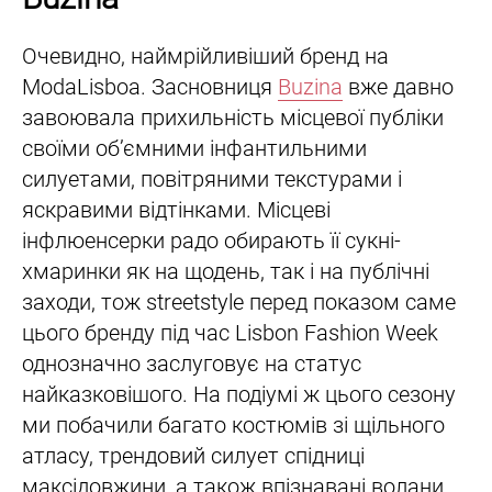
Очевидно, наймрійливіший бренд на
ModaLisboa. Засновниця
Buzina
вже давно
завоювала прихильність місцевої публіки
своїми об’ємними інфантильними
силуетами, повітряними текстурами і
яскравими відтінками. Місцеві
інфлюенсерки радо обирають її сукні-
хмаринки як на щодень, так і на публічні
заходи, тож streetstyle перед показом саме
цього бренду під час Lisbon Fashion Week
однозначно заслуговує на статус
найказковішого. На подіумі ж цього сезону
ми побачили багато костюмів зі щільного
атласу, трендовий силует спідниці
максідовжини, а також впізнавані волани,