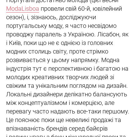
Португалії достатньо молода (цієї весни
ModaLisboa
провели свій 60-й, ювілейний
сезон), і, зізнаюсь, досліджуючи
португальську моду, я часто несвідомо
проводжу паралель з Україною. Лісабон, як
і Київ, поки що не є однією із головних
модних столиць світу, проте стрімко
розвивається у цьому напрямку. Модна
індустрія тут є перспективною і багатою на
молодих креативних творчих людей зі
свіжим та унікальним поглядом на дизайн.
Локальні дизайнери делікатно балансують
між концептуалізмом і комерцією, але
перевагу часто надають все-таки першому.
Це пояснює поки ще невеликі продажі та
впізнаваність брендів серед байєрів