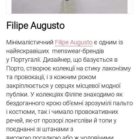
Filipe Augusto
Мінімалістичний
Filipe Augusto
є одним із
найяскравіших menswear-брендів
у Португалії. Дизайнер, що базується в
Порто, створює колекції на стику лаконізму
та провокації, і з кожним роком
закріплюється у серцях місцевої модної
публіки. У колекціях Філіпе знаходимо як
бездоганного крою об’ємні зрозумілі пальто
і костюми, так і чимало провокативних
речей, як-от прозорі лонгсліви й топи у
поєднанні зі штанами з
високою посадкою або ж чоловічими