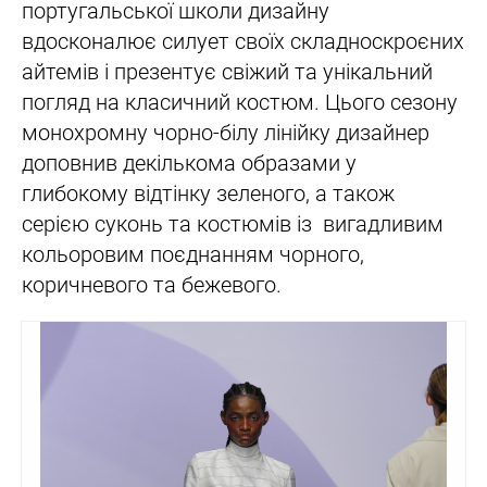
португальської школи дизайну
вдосконалює силует своїх складноскроєних
айтемів і презентує свіжий та унікальний
погляд на класичний костюм. Цього сезону
монохромну чорно-білу лінійку дизайнер
доповнив декількома образами у
глибокому відтінку зеленого, а також
серією суконь та костюмів із вигадливим
кольоровим поєднанням чорного,
коричневого та бежевого.