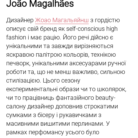
João Magalhães
Дизайнер
Жоао Магальяйнш
з гордістю
описує свій бренд як self-conscious high
fashion і має рацію. Його речі дійсно є
унікальними та завжди вирізняються
яскравою палітрою кольорів, технікою
печворк, унікальними аксесуарами ручної
роботи та, що не менш важливо, сильною
стилізацією. Цього сезону
експериментальні образи чи то школярок,
чи то працівниць фантазійного beauty-
салону дизайнер доповнив строкатими
сумками з бісеру і рукавичками з
масивними вишитими перлинами. У
рамках перфомансу усього було