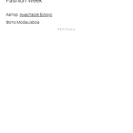
Fashion Week
Автор:
Анастасія Білоус
Фото:ModaLisboa
РЕКЛАМА