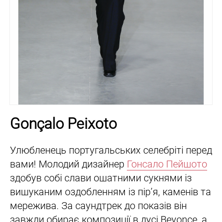
Gonçalo Peixoto
Улюбленець португальських селебріті перед
вами! Молодий дизайнер
Гонсало Пейшото
здобув собі слави ошатними сукнями із
вишуканим оздобленням із пір’я, каменів та
мережива. За саундтрек до показів він
завжди обирає композиції в дусі Beyonсе, а