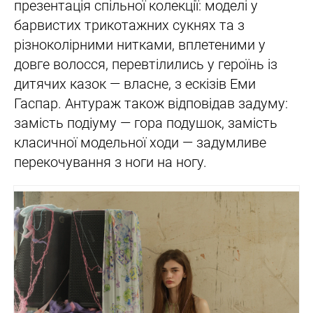
презентація спільної колекції: моделі у
барвистих трикотажних сукнях та з
різноколірними нитками, вплетеними у
довге волосся, перевтілились у героїнь із
дитячих казок — власне, з ескізів Еми
Гаспар. Антураж також відповідав задуму:
замість подіуму — гора подушок, замість
класичної модельної ходи — задумливе
перекочування з ноги на ногу.