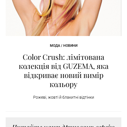
МОДА / НОВИНИ
Color Crush: лімітована
колекція від GUZEMA, яка
відкриває новий вимір
кольору
Рожеві, жовті й блакитні відтінки
Читайте нашу друковану версію