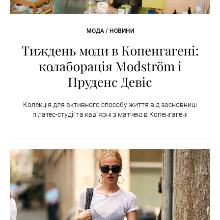
МОДА / НОВИНИ
Тиждень моди в Копенгагені:
колаборація Modström і
Пруденс Девіс
Колекція для активного способу життя від засновниці
пілатес-студії та кав`ярні з матчею в Копенгагені