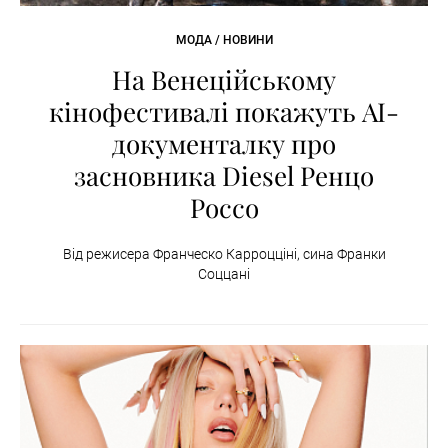
МОДА / НОВИНИ
На Венеційському
кінофестивалі покажуть AI-
документалку про
засновника Diesel Ренцо
Россо
Від режисера Франческо Карроцціні, сина Франки
Соццані