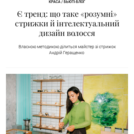
КРАСА / БЬЮТІ-БЛОГ
Є тренд: що таке «розумні»
стрижки й інтелектуальний
дизайн волосся
Власною методикою ділиться майстер зі стрижок
Андрій Геращенко