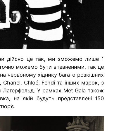
 чи дійсно це так, ми зможемо лише 1
 точно можемо бути впевненими, так це
на червоному хіднику багато розкішних
d, Chanel, Chloé, Fendi та інших марок, з
 Лагерфельд. У рамках Met Gala також
вка, на якій будуть представлені 150
тюр’є.