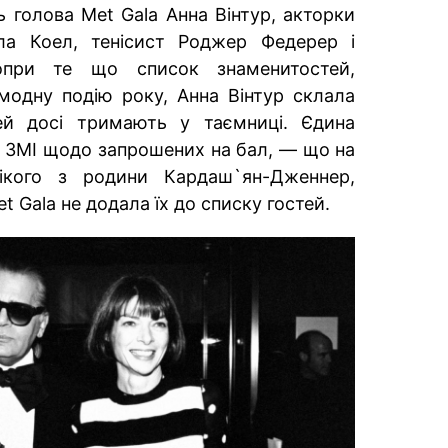
 голова Met Gala Анна Вінтур, акторки
ла Коел, тенісист Роджер Федерер і
опри те що список знаменитостей,
модну подію року, Анна Вінтур склала
тей досі тримають у таємниці. Єдина
в ЗМІ щодо запрошених на бал, — що на
ікого з родини Кардаш`ян-Дженнер,
t Gala не додала їх до списку гостей.