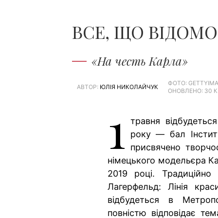
ВСЕ, ЩО ВІДОМО
«На честь Карла»
ФОТО: GETTYIM
АВТОР:
ЮЛІЯ НИКОЛАЙЧУК
ОНОВЛЕНО: 30 К
1
травня відбудетьс
року — бал Інсти
присвячено творчо
німецького модельєра Ка
2019 році. Традиційно
Лагерфельд: Лінія краси
відбудеться в Метроп
повністю відповідає тем