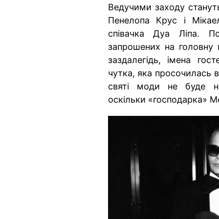
Ведучими заходу стануть
Пенелопа Крус і Мікае
співачка Дуа Ліпа. П
запрошених на головну 
заздалегідь, імена гос
чутка, яка просочилась 
святі моди не буде н
оскільки «господарка» Me