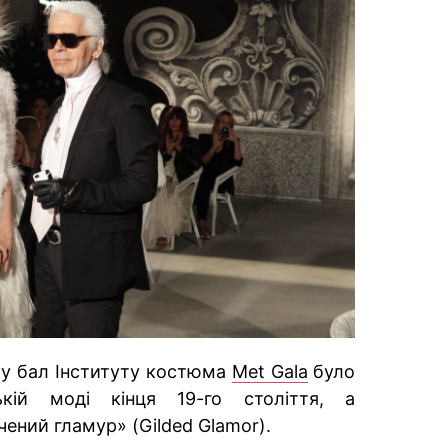
ку бал Інституту костюма
Met Gala
було
ькій моді кінця 19-го століття, а
ений гламур» (Gilded Glamor).