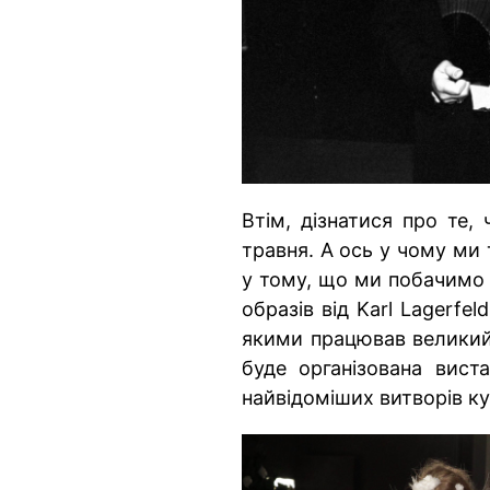
Втім, дізнатися про те,
травня. А ось у чому ми
у тому, що ми побачимо 
образів від Karl Lagerfel
якими працював великий
буде організована виста
найвідоміших витворів ку