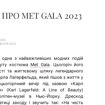
 ПРО MET GALA 2023
AGES
ВІТНЯ 2023
я одна з найважливіших модних подій
туту костюма
Met Gala
. Цьогоріч його
сті та життєвому шляху легендарного
рла Лагерфельда, який пішов з життя у
 цьогорічний вечір під назвою «Карл
» (Karl Lagerfeld: A Line of Beauty)
олітен-музеї в Нью-Йорку. Дрескод
атиці заходу і звучить так: «На честь