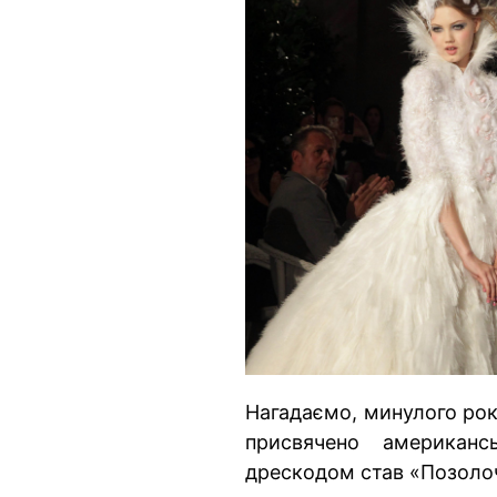
Нагадаємо, минулого ро
присвячено американс
дрескодом став «Позолоч