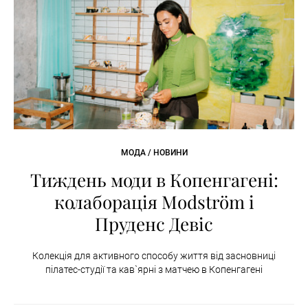
МОДА / НОВИНИ
Тиждень моди в Копенгагені:
колаборація Modström і
Пруденс Девіс
Колекція для активного способу життя від засновниці
пілатес-студії та кав`ярні з матчею в Копенгагені