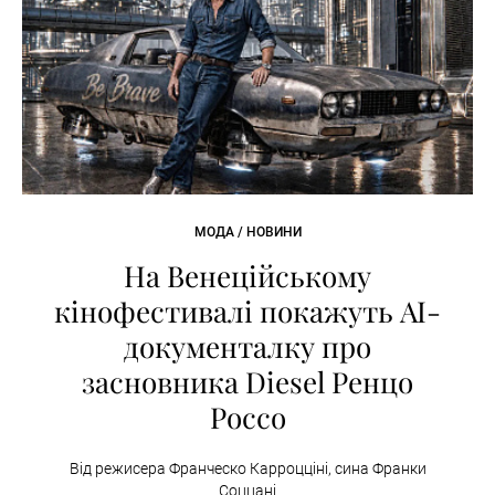
МОДА / НОВИНИ
На Венеційському
кінофестивалі покажуть AI-
документалку про
засновника Diesel Ренцо
Россо
Від режисера Франческо Карроцціні, сина Франки
Соццані