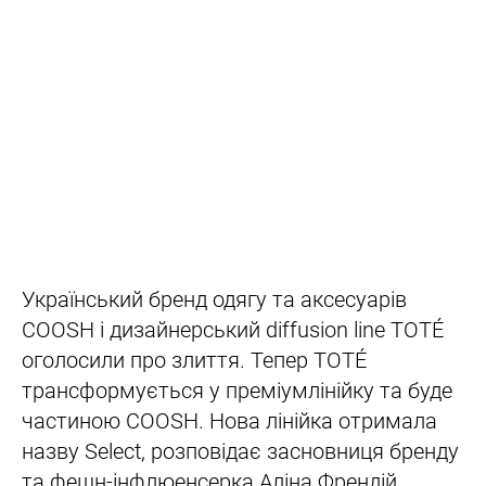
Український бренд одягу та аксесуарів
COOSH і дизайнерський diffusion line ТОТÉ
оголосили про злиття. Тепер ТОТÉ
трансформується у преміумлінійку та буде
частиною COOSH. Нова лінійка отримала
назву Select, розповідає засновниця бренду
та фешн-інфлюенсерка Аліна Френдій.