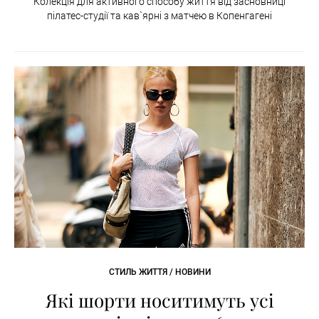
Колекція для активного способу життя від засновниці
пілатес-студії та кав`ярні з матчею в Копенгагені
СТИЛЬ ЖИТТЯ / НОВИНИ
Які шорти носитимуть усі