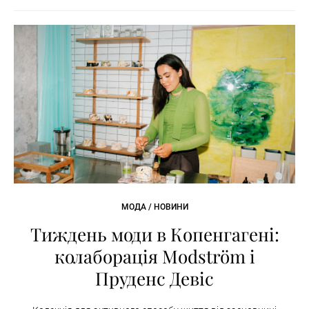
МОДА / НОВИНИ
Тиждень моди в Копенгагені:
колаборація Modström і
Пруденс Девіс