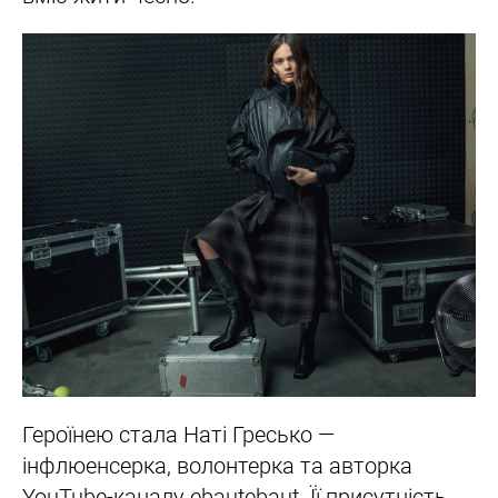
Героїнею стала Наті Гресько —
інфлюенсерка, волонтерка та авторка
YouTube-каналу ebautebaut. Її присутність