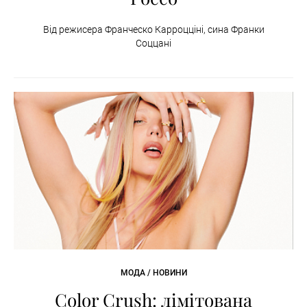
Від режисера Франческо Карроцціні, сина Франки
Соццані
МОДА / НОВИНИ
Color Crush: лімітована