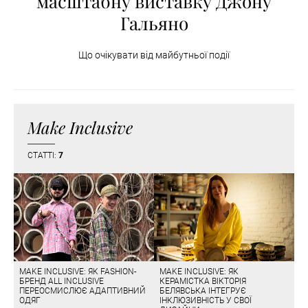
масштабну виставку Джону
Гальяно
Що очікувати від майбутньої події
Make Inclusive
СТАТТІ:
7
MAKE INCLUSIVE: ЯК FASHION-
MAKE INCLUSIVE: ЯК
БРЕНД ALL INCLUSIVE
КЕРАМІСТКА ВІКТОРІЯ
ПЕРЕОСМИСЛЮЄ АДАПТИВНИЙ
БЕЛЯВСЬКА ІНТЕГРУЄ
ОДЯГ
ІНКЛЮЗИВНІСТЬ У СВОЇ