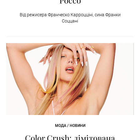
Россо
Від режисера Франческо Карроцціні, сина Франки
Соццані
МОДА / НОВИНИ
Color Crush: лімітована