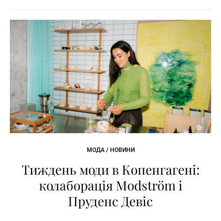
МОДА / НОВИНИ
Тиждень моди в Копенгагені:
колаборація Modström і
Пруденс Девіс