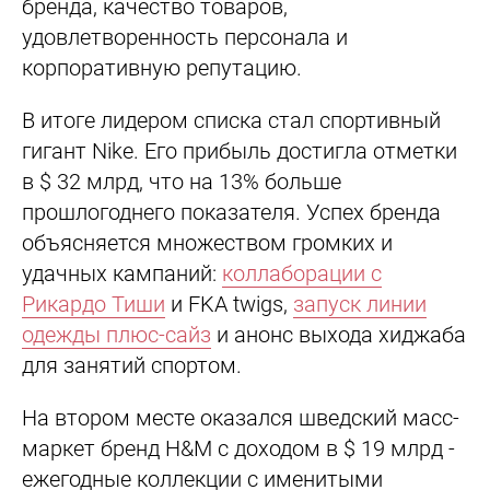
бренда, качество товаров,
удовлетворенность персонала и
корпоративную репутацию.
В итоге лидером списка стал спортивный
гигант Nike. Его прибыль достигла отметки
в $ 32 млрд, что на 13% больше
прошлогоднего показателя. Успех бренда
объясняется множеством громких и
удачных кампаний:
коллаборации с
Рикардо Тиши
и FKA twigs,
запуск линии
одежды плюс-сайз
и анонс выхода хиджаба
для занятий спортом.
На втором месте оказался шведский масс-
маркет бренд H&M с доходом в $ 19 млрд -
ежегодные коллекции с именитыми