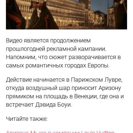
Видео является продолжением
прошлогодней рекламной кампании.
Напомним, что сюжет разворачивается в
самых романтичных городах Европы.
Действие начинается в Парижском Лувре,
откуда воздушный шар приносит Аризону
прямиком на площадь в Венеции, где она и
встречает Дэвида Боуи.
Читайте также:
Аризона Мьюз в кампании
Louis Vuitton