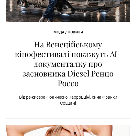
МОДА / НОВИНИ
На Венеційському
кінофестивалі покажуть AI-
документалку про
засновника Diesel Ренцо
Россо
Від режисера Франческо Карроцціні, сина Франки
Соццані