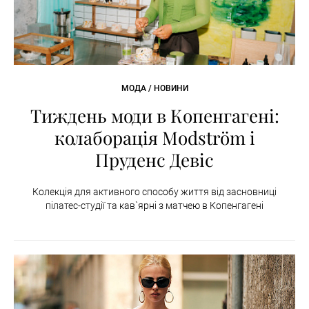
МОДА / НОВИНИ
Тиждень моди в Копенгагені:
колаборація Modström і
Пруденс Девіс
Колекція для активного способу життя від засновниці
пілатес-студії та кав`ярні з матчею в Копенгагені