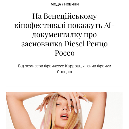
МОДА / НОВИНИ
На Венеційському
кінофестивалі покажуть AI-
документалку про
засновника Diesel Ренцо
Россо
Від режисера Франческо Карроцціні, сина Франки
Соццані