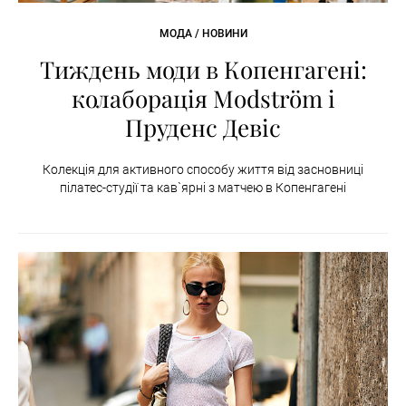
МОДА / НОВИНИ
Тиждень моди в Копенгагені:
колаборація Modström і
Пруденс Девіс
Колекція для активного способу життя від засновниці
пілатес-студії та кав`ярні з матчею в Копенгагені