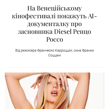
На Венеційському
кінофестивалі покажуть AI-
документалку про
засновника Diesel Ренцо
Россо
Від режисера Франческо Карроцціні, сина Франки
Соццані