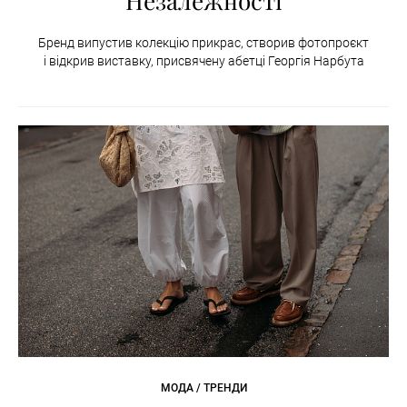
Незалежності
Бренд випустив колекцію прикрас, створив фотопроєкт
і відкрив виставку, присвячену абетці Георгія Нарбута
МОДА / ТРЕНДИ