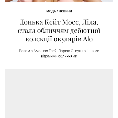
МОДА / НОВИНИ
Донька Кейт Мосс, Ліла,
стала обличчям дебютної
колекції окулярів Alo
Разом з Амелією Грей, Ларою Стоун та іншими
відомими обличчями