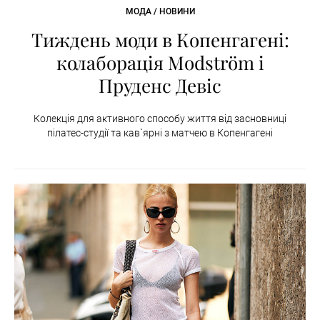
МОДА / НОВИНИ
Тиждень моди в Копенгагені:
колаборація Modström і
Пруденс Девіс
Колекція для активного способу життя від засновниці
пілатес-студії та кав`ярні з матчею в Копенгагені