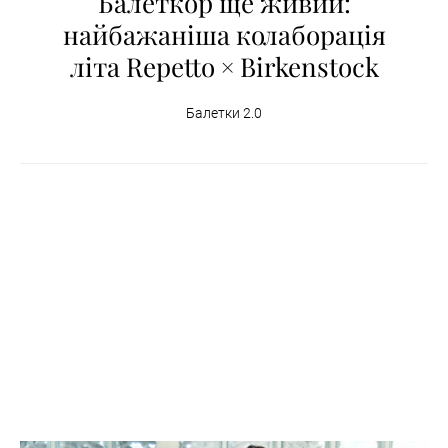
Балеткор ще живий:
найбажаніша колаборація
літа Repetto × Birkenstock
Балетки 2.0