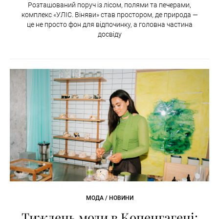
Розташований поруч із лісом, полями та печерами,
комплекс «УЛІС. Віняви» став простором, де природа —
це не просто фон для відпочинку, а головна частина
досвіду
МОДА / НОВИНИ
Тиждень моди в Копенгагені: