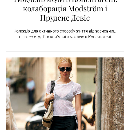
колаборація Modström і
Пруденс Девіс
Колекція для активного способу життя від засновниці
пілатес-студії та кав`ярні з матчею в Копенгагені