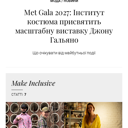
МОДА / НОВИНИ
Met Gala 2027: Інститут
костюма присвятить
масштабну виставку Джону
Гальяно
Що очікувати від майбутньої події
Make Inclusive
СТАТТІ:
7