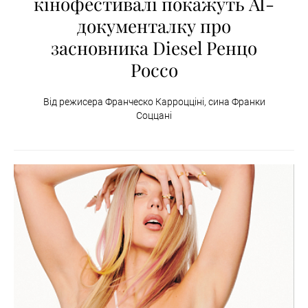
кінофестивалі покажуть AI-
документалку про
засновника Diesel Ренцо
Россо
Від режисера Франческо Карроцціні, сина Франки
Соццані