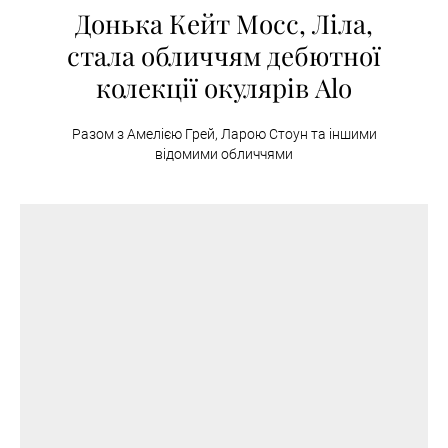
Донька Кейт Мосс, Ліла,
стала обличчям дебютної
колекції окулярів Alo
Разом з Амелією Грей, Ларою Стоун та іншими
відомими обличчями