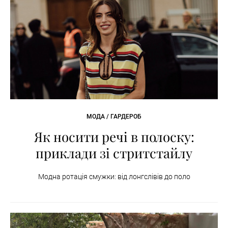
МОДА / ГАРДЕРОБ
Як носити речі в полоску:
приклади зі стритстайлу
Модна ротація смужки: від лонгслівів до поло