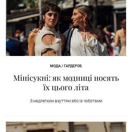
МОДА / ГАРДЕРОБ
Мінісукні: як модниці носять
їх цього літа
З надлегким взуттям або із чоботами