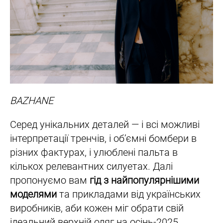
BAZHANE
Серед унікальних деталей — і всі можливі
інтерпретації тренчів, і об’ємні бомбери в
різних фактурах, і улюблені пальта в
кількох релевантних силуетах. Далі
пропонуємо вам
гід з найпопулярнішими
моделями
та прикладами від українських
виробників, аби кожен міг обрати свій
ідеальний верхній одяг на осінь-2025.