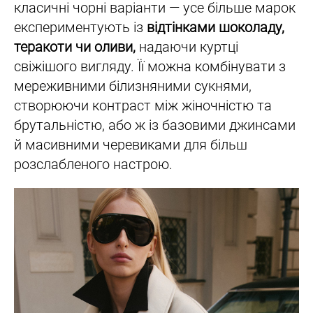
класичні чорні варіанти — усе більше марок
експериментують із
відтінками шоколаду,
теракоти чи оливи,
надаючи куртці
свіжішого вигляду. Її можна комбінувати з
мереживними білизняними сукнями,
створюючи контраст між жіночністю та
брутальністю, або ж із базовими джинсами
й масивними черевиками для більш
розслабленого настрою.