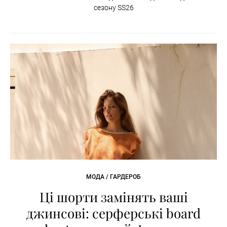
сезону SS26
МОДА / ГАРДЕРОБ
Ці шорти замінять ваші
джинсові: серферські board