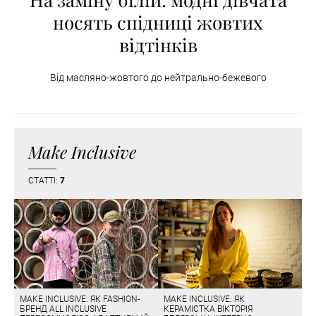
носять спідниці жовтих
відтінків
Від масляно-жовтого до нейтрально-бежевого
Make Inclusive
СТАТТІ:
7
MAKE INCLUSIVE: ЯК FASHION-
MAKE INCLUSIVE: ЯК
БРЕНД ALL INCLUSIVE
КЕРАМІСТКА ВІКТОРІЯ