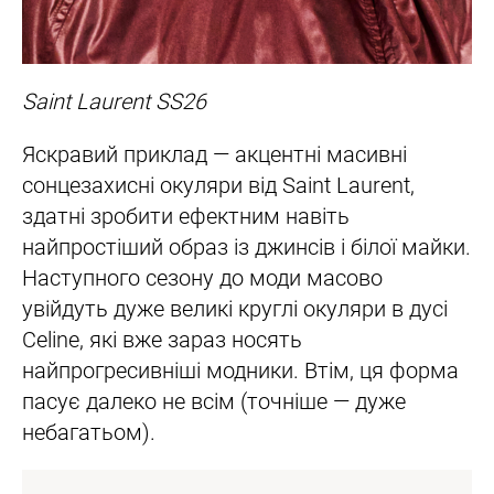
Saint Laurent SS26
Яскравий приклад — акцентні масивні
сонцезахисні окуляри від Saint Laurent,
здатні зробити ефектним навіть
найпростіший образ із джинсів і білої майки.
Наступного сезону до моди масово
увійдуть дуже великі круглі окуляри в дусі
Celine, які вже зараз носять
найпрогресивніші модники. Втім, ця форма
пасує далеко не всім (точніше — дуже
небагатьом).