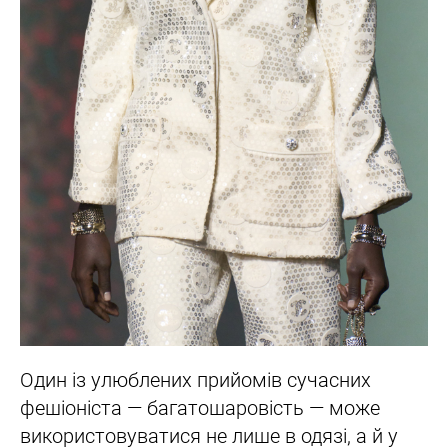
Один із улюблених прийомів сучасних
фешіоніста — багатошаровість — може
використовуватися не лише в одязі, а й у