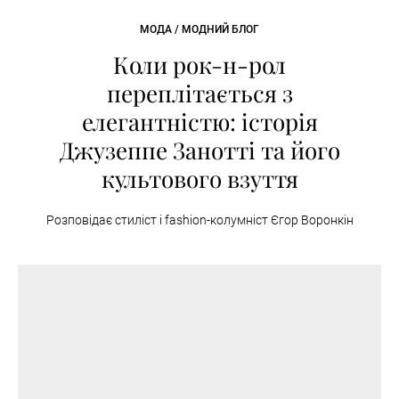
МОДА / МОДНИЙ БЛОГ
Коли рок-н-рол
переплітається з
елегантністю: історія
Джузеппе Занотті та його
культового взуття
Розповідає стиліст і fashion-колумніст Єгор Воронкін