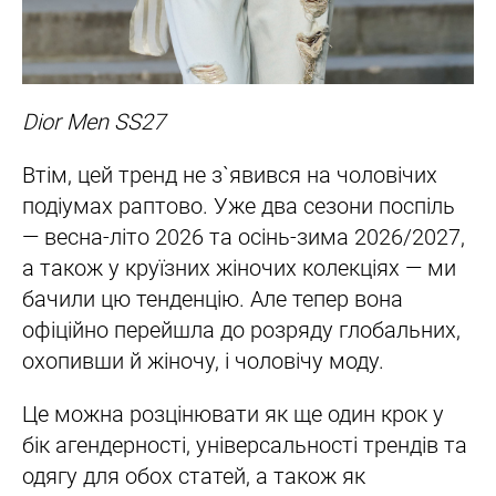
Dior Men SS27
Втім, цей тренд не з`явився на чоловічих
подіумах раптово. Уже два сезони поспіль
— весна-літо 2026 та осінь-зима 2026/2027,
а також у круїзних жіночих колекціях — ми
бачили цю тенденцію. Але тепер вона
офіційно перейшла до розряду глобальних,
охопивши й жіночу, і чоловічу моду.
Це можна розцінювати як ще один крок у
бік агендерності, універсальності трендів та
одягу для обох статей, а також як