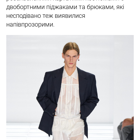
двобортними піджаками та брюками, які
несподівано теж виявилися
напівпрозорими.