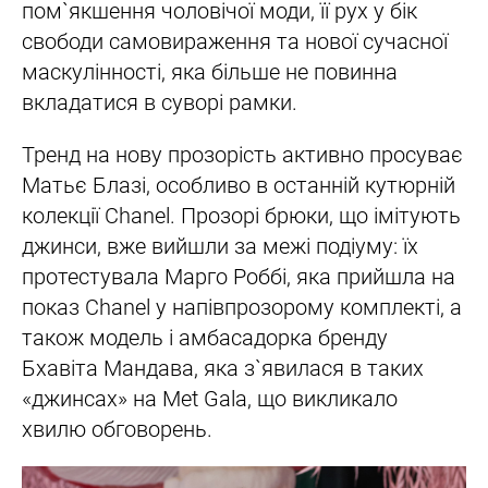
пом`якшення чоловічої моди, її рух у бік
свободи самовираження та нової сучасної
маскулінності, яка більше не повинна
вкладатися в суворі рамки.
Тренд на нову прозорість активно просуває
Матьє Блазі, особливо в останній кутюрній
колекції Chanel. Прозорі брюки, що імітують
джинси, вже вийшли за межі подіуму: їх
протестувала Марго Роббі, яка прийшла на
показ Chanel у напівпрозорому комплекті, а
також модель і амбасадорка бренду
Бхавіта Мандава, яка з`явилася в таких
«джинсах» на Met Gala, що викликало
хвилю обговорень.