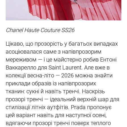
Chanel Haute Couture SS26
Цікаво, що прозорість у багатьох випадках
асоціювалася саме з напівпрозорим
мереживом — і це майстерно робив Ентоні
Ваккарелло для Saint Laurent. Але вже в
колекції весна-літо — 2026 можна знайти
приклади образів із напівпрозорих
тканин: сукні й навіть тренчі. Наскрізь
прозорі тренчі — ідеальний верхній шар для
стилізації літніх аутфітів. Prada пропонує
цей варіант навіть для наступної осені,
вдягаючи прозорі тренчі поверх теплого