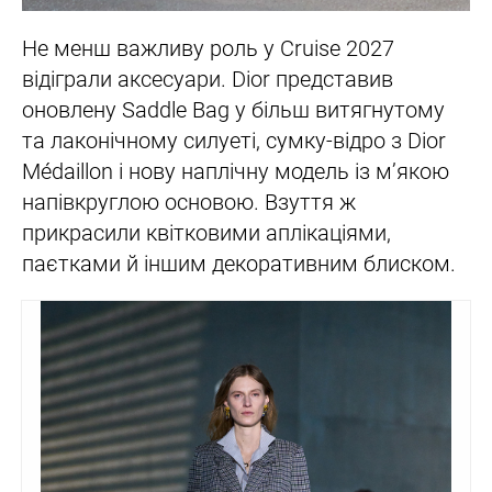
Не менш важливу роль у Cruise 2027
відіграли аксесуари. Dior представив
оновлену Saddle Bag у більш витягнутому
та лаконічному силуеті, сумку-відро з Dior
Médaillon і нову наплічну модель із м’якою
напівкруглою основою. Взуття ж
прикрасили квітковими аплікаціями,
паєтками й іншим декоративним блиском.