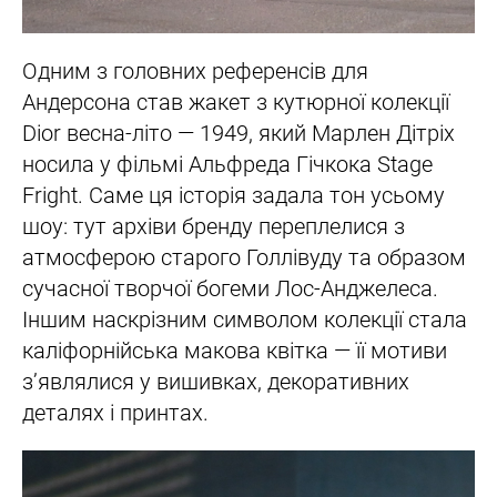
Одним з головних референсів для
Андерсона став жакет з кутюрної колекції
Dior весна-літо — 1949, який Марлен Дітріх
носила у фільмі Альфреда Гічкока Stage
Fright. Саме ця історія задала тон усьому
шоу: тут архіви бренду переплелися з
атмосферою старого Голлівуду та образом
сучасної творчої богеми Лос-Анджелеса.
Іншим наскрізним символом колекції стала
каліфорнійська макова квітка — її мотиви
з’являлися у вишивках, декоративних
деталях і принтах.