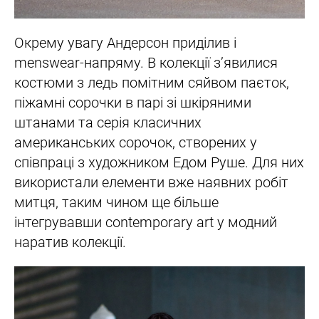
Окрему увагу Андерсон приділив і
menswear-напряму. В колекції з’явилися
костюми з ледь помітним сяйвом паєток,
піжамні сорочки в парі зі шкіряними
штанами та серія класичних
американських сорочок, створених у
співпраці з художником Едом Руше. Для них
використали елементи вже наявних робіт
митця, таким чином ще більше
інтегрувавши contemporary art у модний
наратив колекції.