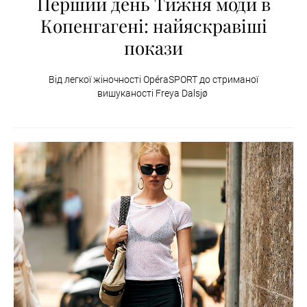
Перший день Тижня моди в
Копенгагені: найяскравіші
покази
Від легкої жіночності OpéraSPORT до стриманої
вишуканості Freya Dalsjø