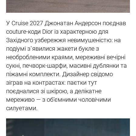
У Cruise 2027 Джонатан Андерсон поєднав
couture-коди Dior із характерною для
Західного узбережжя невимушеністю: на
подіумі з`явилися жакети букле з
необробленими краями, мереживні вечірні
сукні, печворк-шарфи, масивні дублянки та
піжамні комплекти. Дизайнер свідомо
зіграв на контрастах: паєтки тут
поєдналися зі шкірою, а делікатне
мереживо — з об’ємними чоловічими
силуетами.