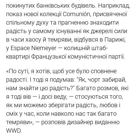
покинутих банківських будівель. Наприклад,
показ нової колекції Comunión, присвяченої
спільному духу та прагненню знаходити
радість у самому існуванні як джерелі сили
в часи хаосу й темряви, відбувся в Парижі,
у Espace Niemeyer — колишній штаб-
квартирі Французької комуністичної партії.
«По суті, я хотів, щоб усе було сповнене
радості. І тоді я подумав: "Як, чорт забирай,
нам знайти цю радість?" Багато розмов, які
я тоді вів — і досі веду, — стосуються того,
як ми можемо зберігати радість, любов і
сміх у час, коли навколо нас так багато
темряви», — розповів дизайнер виданню
WWD.