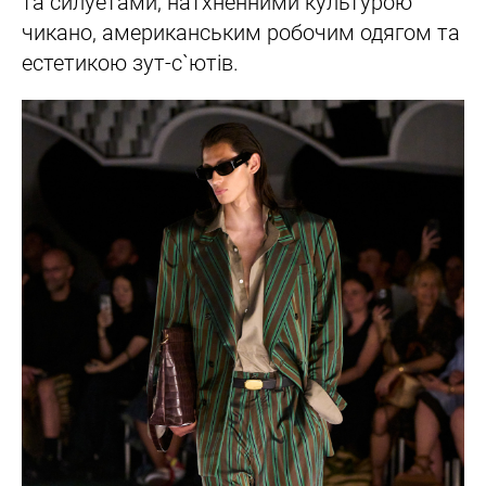
та силуетами, натхненними культурою
чикано, американським робочим одягом та
естетикою зут-с`ютів.