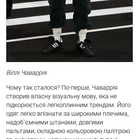
Віллі Чаваррія
Чому так сталося? По-перше, Чаваррія
створив власну візуальну мову, яка не
підкорюється легкоплинним трендам. Його
одяг легко впізнати за широкими плечима,
надоб`ємними штанами, довгими
пальтами, складною кольоровою палітрою