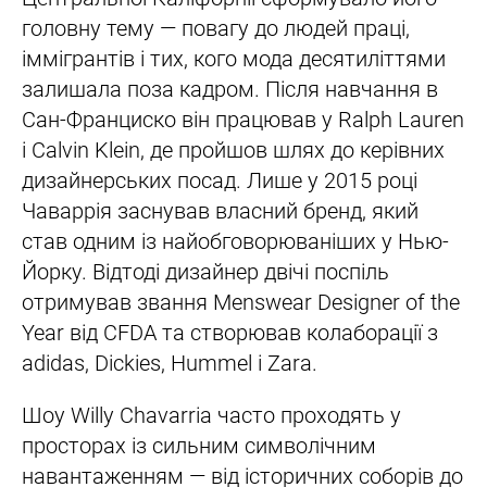
головну тему — повагу до людей праці,
іммігрантів і тих, кого мода десятиліттями
залишала поза кадром. Після навчання в
Сан-Франциско він працював у Ralph Lauren
і Calvin Klein, де пройшов шлях до керівних
дизайнерських посад. Лише у 2015 році
Чаваррія заснував власний бренд, який
став одним із найобговорюваніших у Нью-
Йорку. Відтоді дизайнер двічі поспіль
отримував звання Menswear Designer of the
Year від CFDA та створював колаборації з
adidas, Dickies, Hummel і Zara.
Шоу Willy Chavarria часто проходять у
просторах із сильним символічним
навантаженням — від історичних соборів до