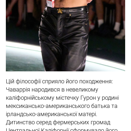
Цій філософії сприяло його походження:
Чаваррія народився в невеликому
каліфорнійському містечку Гурон у родині
мексикансько-американського батька та
ірландсько-американської матері.
Дитинство серед фермерських громад
Центральної Каліфорнії сформувало його