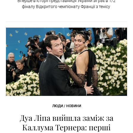
Вперше в історії представниця України зіграє в 1/2
фіналу Відкритого чемпіонату Франції з тенісу
ЛЮДИ / НОВИНИ
Дуа Ліпа вийшла заміж за
Каллума Тернера: перші