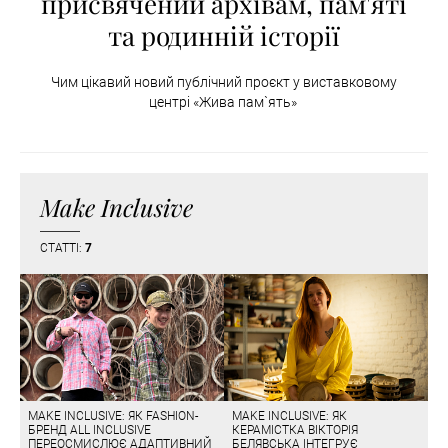
присвячений архівам, пам'яті
та родинній історії
Чим цікавий новий публічний проєкт у виставковому
центрі «Жива пам`ять»
Make Inclusive
СТАТТІ:
7
MAKE INCLUSIVE: ЯК FASHION-
MAKE INCLUSIVE: ЯК
БРЕНД ALL INCLUSIVE
КЕРАМІСТКА ВІКТОРІЯ
ПЕРЕОСМИСЛЮЄ АДАПТИВНИЙ
БЕЛЯВСЬКА ІНТЕГРУЄ