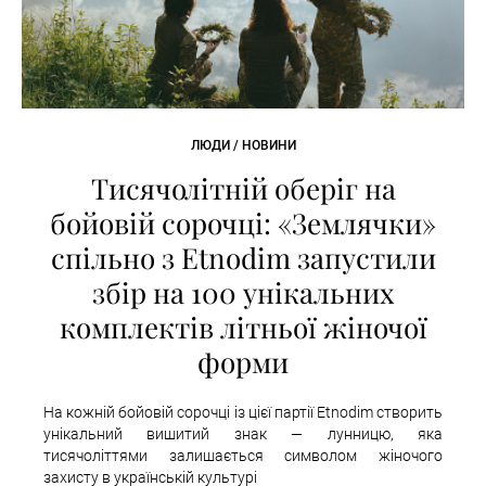
ЛЮДИ / НОВИНИ
Тисячолітній оберіг на
бойовій сорочці: «Землячки»
спільно з Etnodim запустили
збір на 100 унікальних
комплектів літньої жіночої
форми
На кожній бойовій сорочці із цієї партії Etnodim створить
унікальний вишитий знак — лунницю, яка
тисячоліттями залишається символом жіночого
захисту в українській культурі