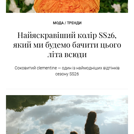
МОДА / ТРЕНДИ
Найяскравіший колір SS26,
який ми будемо бачити цього
літа всюди
Соковитий clementine — один із наймодніших відтінків
сезону SS26