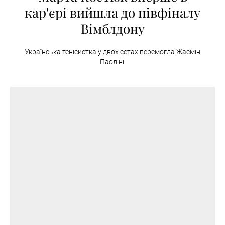
кар'єрі вийшла до півфіналу
Вімблдону
Українська тенісистка у двох сетах перемогла Жасмін
Паоліні