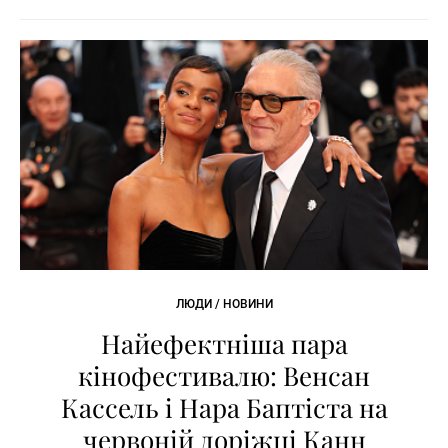
ЛЮДИ / НОВИНИ
Найефектніша пара
кінофестивалю: Венсан
Кассель і Нара Баптіста на
червоній доріжці Канн