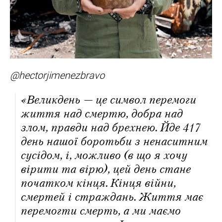
@hectorjimenezbravo
«Великдень — це символ перемоги
життя над смертю, добра над
злом, правди над брехнею. Йде 417
день нашої боротьби з ненаситним
сусідом, і, можливо (в що я хочу
вірити та вірю), цей день стане
початком кінця. Кінця війни,
смертей і страждань. Життя має
перемогти смерть, а ми маємо