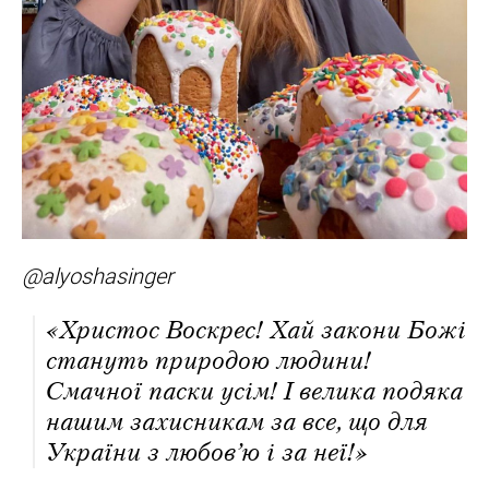
@alyoshasinger
«Христос Воскрес! Хай закони Божі
стануть природою людини!
Смачної паски усім! І велика подяка
нашим захисникам за все, що для
України з любов’ю і за неї!»