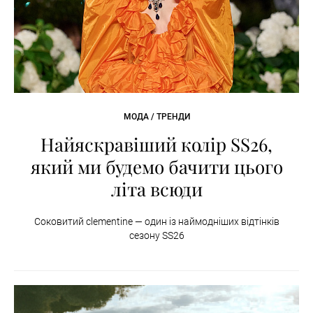
МОДА / ТРЕНДИ
Найяскравіший колір SS26,
який ми будемо бачити цього
літа всюди
Соковитий clementine — один із наймодніших відтінків
сезону SS26