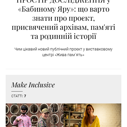
«Бабиному Яру»: що варто
знати про проєкт,
присвячений архівам, пам'яті
та родинній історії
Чим цікавий новий публічний проєкт у виставковому
центрі «Жива пам`ять»
Make Inclusive
СТАТТІ:
7