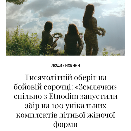
ЛЮДИ / НОВИНИ
Тисячолітній оберіг на
бойовій сорочці: «Землячки»
спільно з Etnodim запустили
збір на 100 унікальних
комплектів літньої жіночої
форми