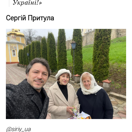
Україні!»
Cергій Притула
@siriy_ua