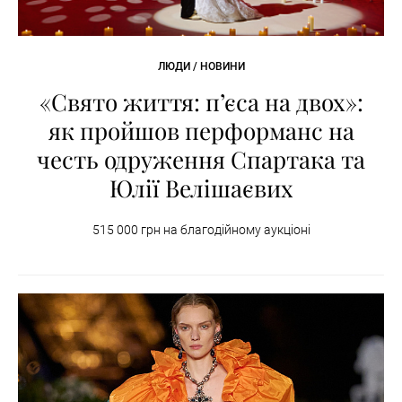
ЛЮДИ / НОВИНИ
«Свято життя: п’єса на двох»:
як пройшов перформанс на
честь одруження Спартака та
Юлії Велішаєвих
515 000 грн на благодійному аукціоні