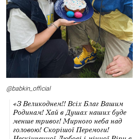
@babkin_official
«З Великоднем!! Всіх Благ Вашим
Родинам! Хай в Душах наших буде
менше тривог! Мирного неба над
головою! Скорішої Перемоги!
Нескінченної Любові і міцної Віри в