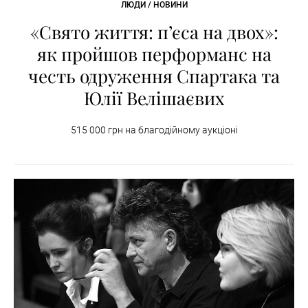
ЛЮДИ / НОВИНИ
«Свято життя: п’єса на двох»:
як пройшов перформанс на
честь одруження Спартака та
Юлії Велішаєвих
515 000 грн на благодійному аукціоні