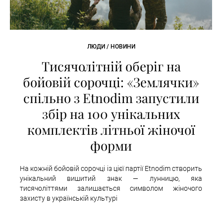
ЛЮДИ / НОВИНИ
Тисячолітній оберіг на
бойовій сорочці: «Землячки»
спільно з Etnodim запустили
збір на 100 унікальних
комплектів літньої жіночої
форми
На кожній бойовій сорочці із цієї партії Etnodim створить
унікальний вишитий знак — лунницю, яка
тисячоліттями залишається символом жіночого
захисту в українській культурі