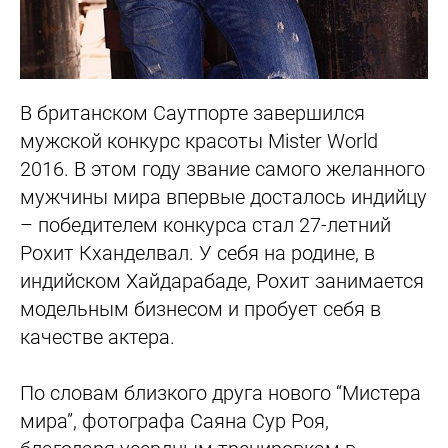
В британском Саутпорте завершился
мужской конкурс красоты Mister World
2016. В этом году звание самого желанного
мужчины мира впервые досталось индийцу
– победителем конкурса стал 27-летний
Рохит Кханделвал. У себя на родине, в
индийском Хайдарабаде, Рохит занимается
модельным бизнесом и пробует себя в
качестве актера.
По словам близкого друга нового “Мистера
мира”, фотографа Саяна Сур Роя,