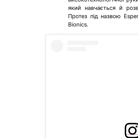
який навчається й розв
Протез під назвою Esp
Bionics.