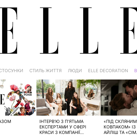
СТОСУНКИ
СТИЛЬ ЖИТТЯ
ЛЮДИ
ELLE DECORATION
В
РАЗОМ
ІНТЕРВ’Ю З П’ЯТЬМА
«ПІД СКЛЯНИМ
ЕКСПЕРТАМИ У СФЕРІ
КОВПАКОМ» ІЗ 
КРАСИ З КОМПАНІЇ...
АЙЛІШ ТА «СІМ