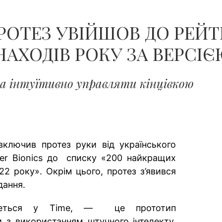
ЧОЛОВІКІВ...
РОТЕЗ УВІЙШОВ ДО РЕЙ
АХОДІВ РОКУ ЗА ВЕРСІЄ
а інтуїтивно управляти кінцівкою
включив протез руки від українського
per Bionics до списку «200 найкращих
22 року». Окрім цього, протез з’явився
дання.
ідеться у Time, — це прототип
и з використанням штучного інтелекту,