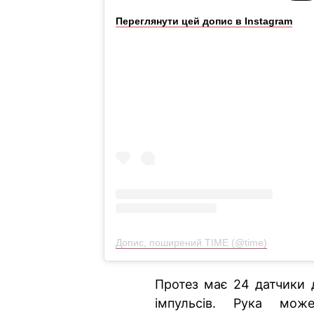
Переглянути цей допис в Instagram
Допис, поширений TIME (@time)
Протез має 24 датчики 
імпульсів. Рука мож