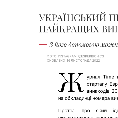
УКРАЇНСЬКИЙ П
НАЙКРАЩИХ ВИН
З його допомогою можн
ФОТО: INSTAGRAM: @ESPERBIONICS
ОНОВЛЕНО: 16 ЛИСТОПАДА 2022
Ж
урнал Time 
стартапу Es
винаходів 20
на обкладинці номера ви
Протез, про який 
високотехнологічної рук