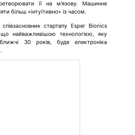
еретворювати її на м’язову. Машинне
яти більш «інтуїтивно» із часом.
співзасновник стартапу Esper Bionics
що найважливішою технологією, яку
ближчі 30 років, буде електроніка
.