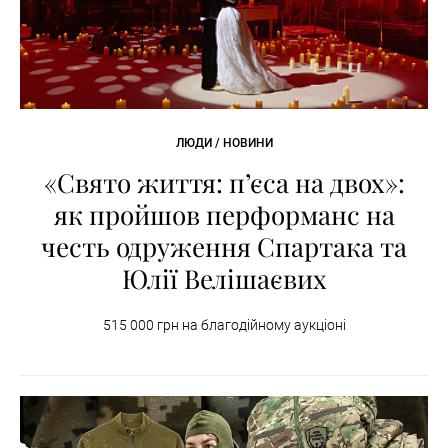
ЛЮДИ / НОВИНИ
«Свято життя: п’єса на двох»:
як пройшов перформанс на
честь одруження Спартака та
Юлії Велішаєвих
515 000 грн на благодійному аукціоні