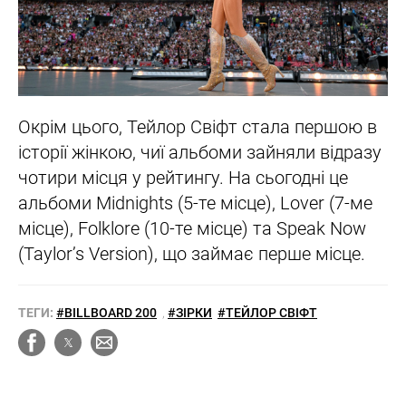
Окрім цього, Тейлор Свіфт стала першою в
історії жінкою, чиї альбоми зайняли відразу
чотири місця у рейтингу. На сьогодні це
альбоми Midnights (5-те місце), Lover (7-ме
місце), Folklore (10-те місце) та Speak Now
(Taylor’s Version), що займає перше місце.
ТЕГИ:
#BILLBOARD 200
,
#ЗІРКИ
#ТЕЙЛОР СВІФТ