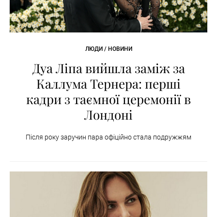
ЛЮДИ / НОВИНИ
Дуа Ліпа вийшла заміж за
Каллума Тернера: перші
кадри з таємної церемонії в
Лондоні
Після року заручин пара офіційно стала подружжям