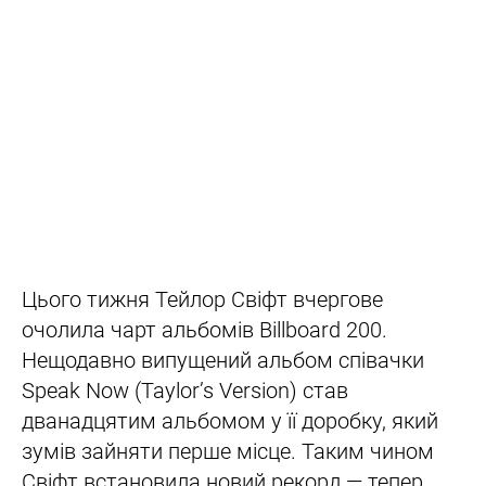
Цього тижня Тейлор Свіфт вчергове
очолила чарт альбомів Billboard 200.
Нещодавно випущений альбом співачки
Speak Now (Taylor’s Version) став
дванадцятим альбомом у її доробку, який
зумів зайняти перше місце. Таким чином
Свіфт встановила новий рекорд — тепер