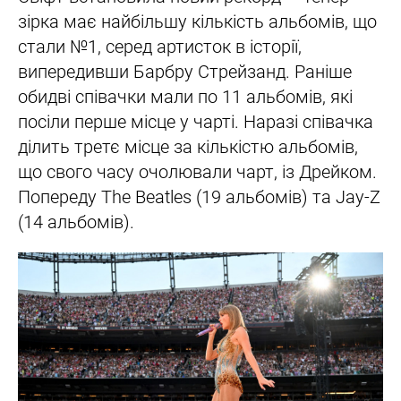
зірка має найбільшу кількість альбомів, що
стали №1, серед артисток в історії,
випередивши Барбру Стрейзанд. Раніше
обидві співачки мали по 11 альбомів, які
посіли перше місце у чарті. Наразі співачка
ділить третє місце за кількістю альбомів,
що свого часу очолювали чарт, із Дрейком.
Попереду The Beatles (19 альбомів) та Jay-Z
(14 альбомів).