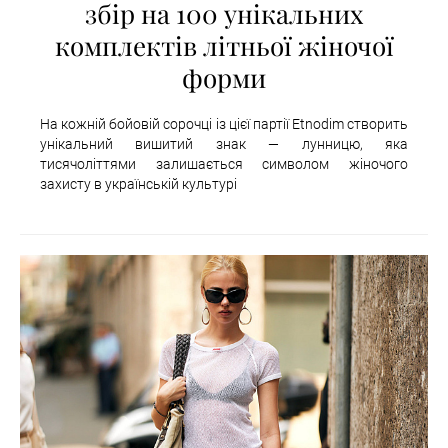
збір на 100 унікальних
комплектів літньої жіночої
форми
На кожній бойовій сорочці із цієї партії Etnodim створить
унікальний вишитий знак — лунницю, яка
тисячоліттями залишається символом жіночого
захисту в українській культурі