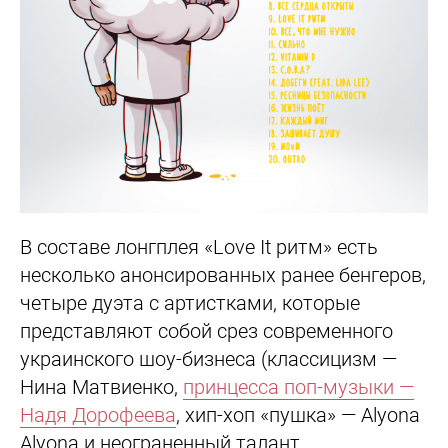
В составе лонгплея «Love It ритм» есть
несколько анонсированных ранее бенгеров,
четыре дуэта с артистками, которые
представляют собой срез современного
украинского шоу-бизнеса (классицизм —
Нина Матвиенко,
принцесса поп-музыки —
Надя Дорофеева
, хип-хоп «пушка» — Alyona
Alyona и неограненный талант,