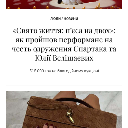
ЛЮДИ / НОВИНИ
«Свято життя: п’єса на двох»:
як пройшов перформанс на
честь одруження Спартака та
Юлії Велішаєвих
515 000 грн на благодійному аукціоні