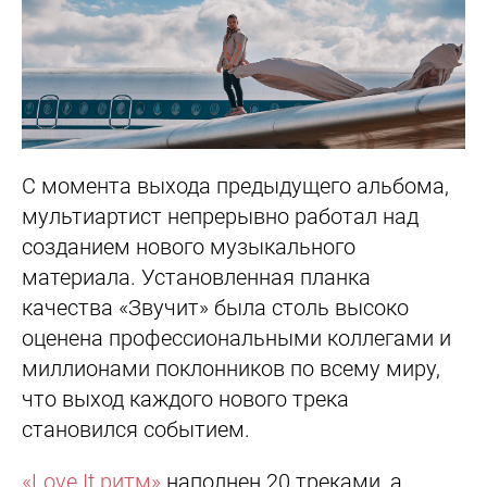
С момента выхода предыдущего альбома,
мультиартист непрерывно работал над
созданием нового музыкального
материала. Установленная планка
качества «Звучит» была столь высоко
оценена профессиональными коллегами и
миллионами поклонников по всему миру,
что выход каждого нового трека
становился событием.
«Love It ритм»
наполнен 20 треками, а