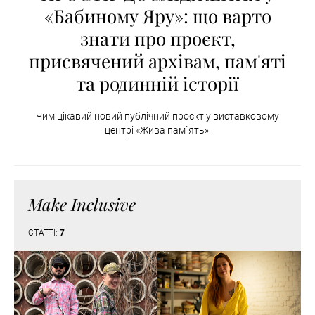
«Бабиному Яру»: що варто
знати про проєкт,
присвячений архівам, пам'яті
та родинній історії
Чим цікавий новий публічний проєкт у виставковому
центрі «Жива пам`ять»
Make Inclusive
СТАТТІ:
7