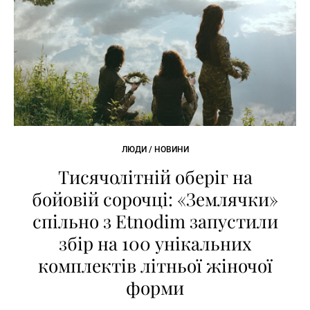
ЛЮДИ / НОВИНИ
Тисячолітній оберіг на
бойовій сорочці: «Землячки»
спільно з Etnodim запустили
збір на 100 унікальних
комплектів літньої жіночої
форми