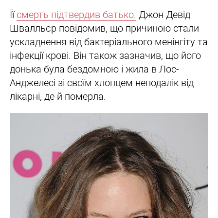
Її
смерть підтвердив батько.
Джон Девід
Швалльєр повідомив, що причиною стали
ускладнення від бактеріального менінгіту та
інфекції крові. Він також зазначив, що його
донька була бездомною і жила в Лос-
Анджелесі зі своїм хлопцем неподалік від
лікарні, де й померла.