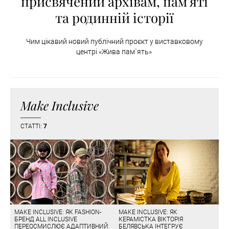
присвячений архівам, пам'яті
та родинній історії
Чим цікавий новий публічний проєкт у виставковому
центрі «Жива пам`ять»
Make Inclusive
СТАТТІ:
7
MAKE INCLUSIVE: ЯК FASHION-
MAKE INCLUSIVE: ЯК
БРЕНД ALL INCLUSIVE
КЕРАМІСТКА ВІКТОРІЯ
ПЕРЕОСМИСЛЮЄ АДАПТИВНИЙ
БЕЛЯВСЬКА ІНТЕГРУЄ