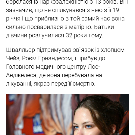
боролася із наркозалежністю з 13 років. Він
зазначив, що не спілкувався з нею з її 19-
річчя і що приблизно в той самий час вона
сильно посварилася з матір`ю. Батьки
дівчини розлучилися 32 роки тому.
Швалльєр підтримував зв`язок із хлопцем
Чейз, Роєм Ернандесом, і прибув до
Головного медичного центру Лос-
Анджелеса, де вона перебувала на
лікуванні, якраз перед її смертю.