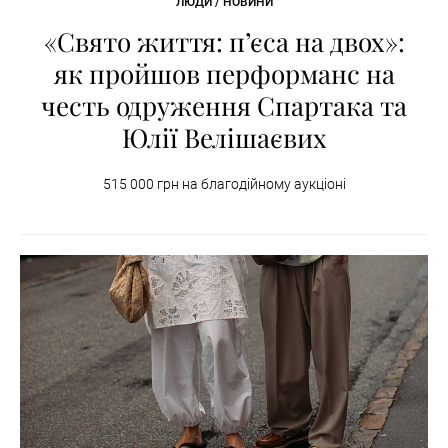
ЛЮДИ / НОВИНИ
«Свято життя: п’єса на двох»:
як пройшов перформанс на
честь одруження Спартака та
Юлії Велішаєвих
515 000 грн на благодійному аукціоні