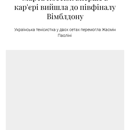
кар'єрі вийшла до півфіналу
Вімблдону
Українська тенісистка у двох сетах перемогла Жасмін
Паоліні