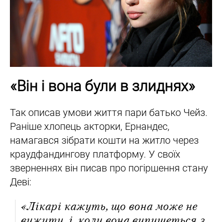
«Він і вона були в злиднях»
Так описав умови життя пари батько Чейз.
Раніше хлопець акторки, Ернандес,
намагався зібрати кошти на житло через
краудфандингову платформу. У своїх
зверненнях він писав про погіршення стану
Деві:
«Лікарі кажуть, що вона може не
вижити, і, коли вона випишеться з