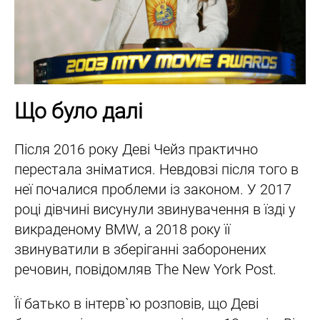
Що було далі
Після 2016 року Деві Чейз практично
перестала зніматися. Невдовзі після того в
неї почалися проблеми із законом. У 2017
році дівчині висунули звинувачення в їзді у
викраденому BMW, а 2018 року її
звинуватили в зберіганні заборонених
речовин, повідомляв The New York Post.
Її батько в інтерв`ю розповів, що Деві