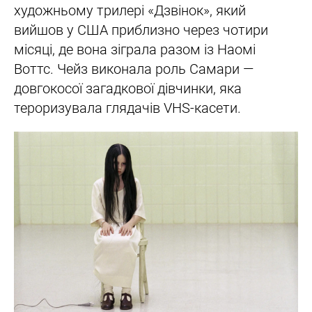
художньому трилері «Дзвінок», який
вийшов у США приблизно через чотири
місяці, де вона зіграла разом із Наомі
Воттс. Чейз виконала роль Самари —
довгокосої загадкової дівчинки, яка
тероризувала глядачів VHS-касети.