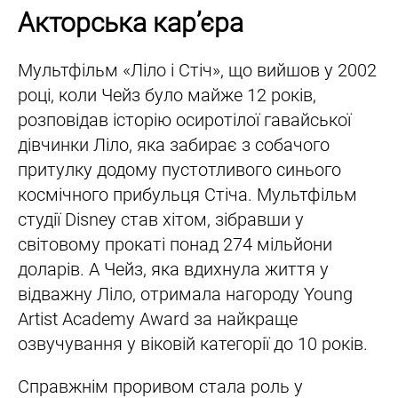
Акторська кар’єра
Мультфільм «Ліло і Стіч», що вийшов у 2002
році, коли Чейз було майже 12 років,
розповідав історію осиротілої гавайської
дівчинки Ліло, яка забирає з собачого
притулку додому пустотливого синього
космічного прибульця Стіча. Мультфільм
студії Disney став хітом, зібравши у
світовому прокаті понад 274 мільйони
доларів. А Чейз, яка вдихнула життя у
відважну Ліло, отримала нагороду Young
Artist Academy Award за найкраще
озвучування у віковій категорії до 10 років.
Справжнім проривом стала роль у