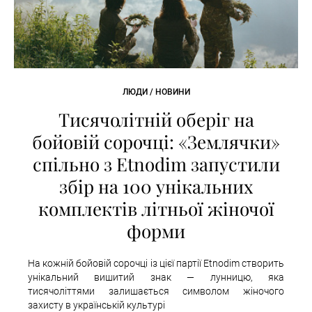
ЛЮДИ / НОВИНИ
Тисячолітній оберіг на
бойовій сорочці: «Землячки»
спільно з Etnodim запустили
збір на 100 унікальних
комплектів літньої жіночої
форми
На кожній бойовій сорочці із цієї партії Etnodim створить
унікальний вишитий знак — лунницю, яка
тисячоліттями залишається символом жіночого
захисту в українській культурі