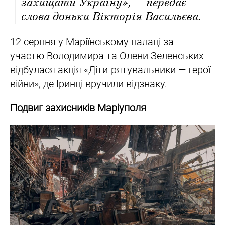
захищати Україну», — передає
слова доньки Вікторія Васильєва.
12 серпня у Маріїнському палаці за
участю Володимира та Олени Зеленських
відбулася акція «Діти-рятувальники — герої
війни», де Іринці вручили відзнаку.
Подвиг захисників Маріуполя