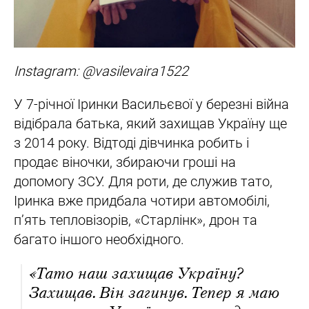
Instagram: @vasilevaira1522
У 7-річної Іринки Васильєвої у березні війна
відібрала батька, який захищав Україну ще
з 2014 року. Відтоді дівчинка робить і
продає віночки, збираючи гроші на
допомогу ЗСУ. Для роти, де служив тато,
Іринка вже придбала чотири автомобілі,
п’ять тепловізорів, «Старлінк», дрон та
багато іншого необхідного.
«Тато наш захищав Україну?
Захищав. Він загинув. Тепер я маю