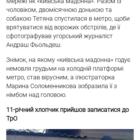
Мережі як «київська мадонна». Разом із
чоловіком, двомісячною донькою та
собакою Тетяна спустилася в метро, щоби
врятуватися від ворожих обстрілів, де її
сфотографував угорський журналіст
Андраш Фьольдеш.
Знімок, на якому «київська мадонна» годує
немовля грудьми на холодній платформі
метро, став вірусним, а ілюстраторка
Марина Соломенникова зобразила її з
німбом над головою.
11-річний хлопчик прийшов записатися до
ТрО