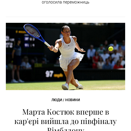
оголосила переможниць
ЛЮДИ / НОВИНИ
Марта Костюк вперше в
кар'єрі вийшла до півфіналу
Вімблдону