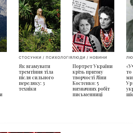
СТОСУНКИ / ПСИХОЛОГІЯ
ЛЮДИ / НОВИНИ
ЛЮ
Як вгамувати
Портрет України
«У
я
тремтіння тіла
крізь призму
то
після сильного
творчості Ліни
ми
переляку: 3
Костенко: 5
Ур
техніки
визначних робіт
ук
и
письменниці
ші