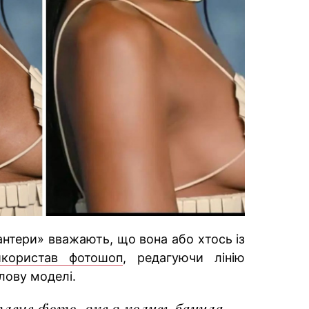
нтери» вважають, що вона або хтось із
икористав фотошоп
, редагуючи лінію
лову моделі.
ене фото, яке я колись бачила...