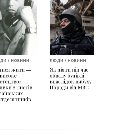
ДИ / НОВИНИ
ЛЮДИ / НОВИНИ
чися жити ―
Як діяти під час
 високе
обвалу будівлі
стецтво».
внаслідок вибуху.
ивки з листів
Поради від МВС
раїнських
стдесятників