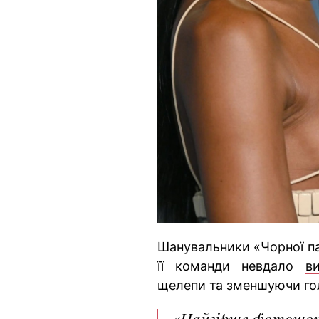
Шанувальники «Чорної па
її команди невдало
в
щелепи та зменшуючи го
«Найгірше фотошопл