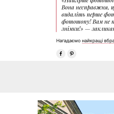
Вона несправжня, що
видаліть перше фот
фотошопу! Вам не п
знімки!» — заклик
Нагадаємо
найкращі вбр