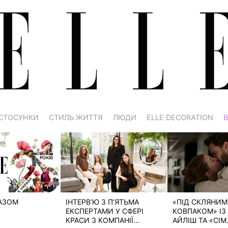
СТОСУНКИ
СТИЛЬ ЖИТТЯ
ЛЮДИ
ELLE DECORATION
В
РАЗОМ
ІНТЕРВ’Ю З П’ЯТЬМА
«ПІД СКЛЯНИМ
ЕКСПЕРТАМИ У СФЕРІ
КОВПАКОМ» ІЗ 
КРАСИ З КОМПАНІЇ...
АЙЛІШ ТА «СІМ