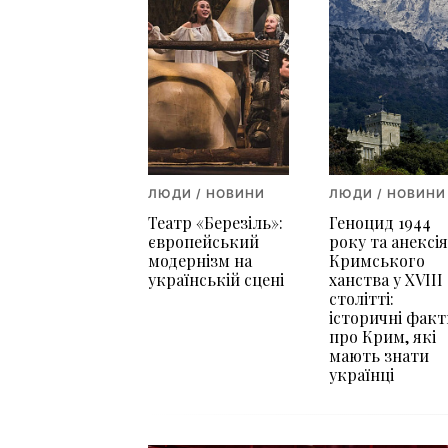
ЛЮДИ / НОВИНИ
ЛЮДИ / НОВИНИ
Театр «Березіль»:
Геноцид 1944
європейський
року та анексі
модернізм на
Кримського
українській сцені
ханства у XVIII
столітті:
історичні факт
про Крим, які
мають знати
українці