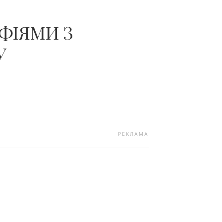
ФІЯМИ З
У
РЕКЛАМА