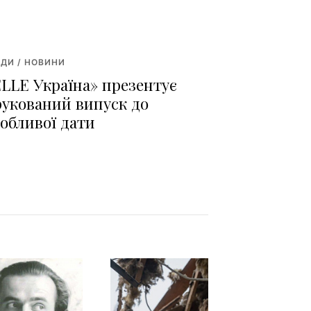
ДИ / НОВИНИ
ELLE Україна» презентує
рукований випуск до
собливої дати