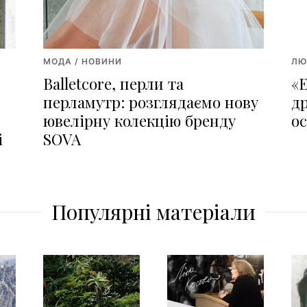
МОДА / НОВИНИ
ЛЮ
Balletcore, перли та
«
перламутр: розглядаємо нову
д
ювелірну колекцію бренду
о
і
SOVA
Популярні матеріали