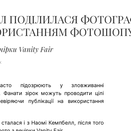
ЧОЛОВІКІВ...
Л ПОДІЛИЛАСЯ ФОТОГРА
ОРИСТАННЯМ ФОТОШОП
чірки Vanity Fair
X
часто підозрюють у зловживанні
 Фанати зірок можуть проводити цілі
евіряючи публікації на використання
сталася і з Наомі Кемпбелл, після того
то з вечірки Vanity Fair.