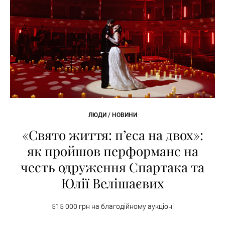
ЛЮДИ / НОВИНИ
«Свято життя: п’єса на двох»:
як пройшов перформанс на
честь одруження Спартака та
Юлії Велішаєвих
515 000 грн на благодійному аукціоні