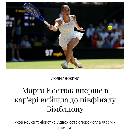
ЛЮДИ / НОВИНИ
Марта Костюк вперше в
кар'єрі вийшла до півфіналу
Вімблдону
Українська тенісистка у двох сетах перемогла Жасмін
Паоліні