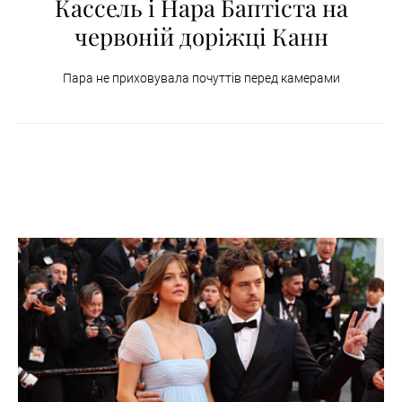
Кассель і Нара Баптіста на
червоній доріжці Канн
Пара не приховувала почуттів перед камерами