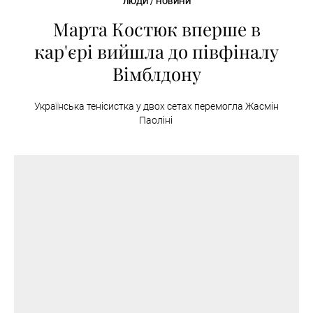
ЛЮДИ / НОВИНИ
Марта Костюк вперше в
кар'єрі вийшла до півфіналу
Вімблдону
Українська тенісистка у двох сетах перемогла Жасмін
Паоліні