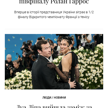
півфіналу Ролан Гаррос
Вперше в історії представниця України зіграє в 1/2
фіналу Відкритого чемпіонату Франції з тенісу
ЛЮДИ / НОВИНИ
Дуа Ліпа вийшла заміж за