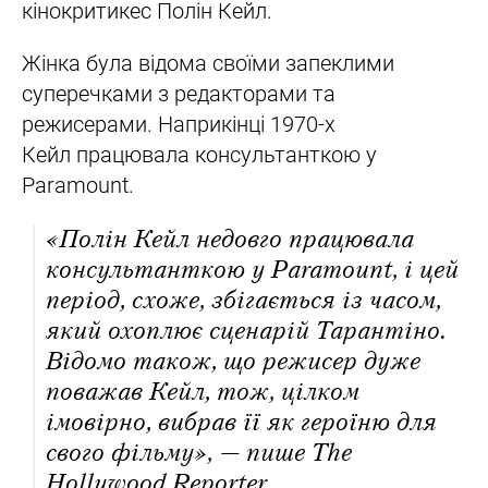
кінокритикес Полін Кейл.
Жінка була відома своїми запеклими
суперечками з редакторами та
режисерами. Наприкінці 1970-х
Кейл працювала консультанткою у
Paramount.
«Полін Кейл недовго працювала
консультанткою у Paramount, і цей
період, схоже, збігається із часом,
який охоплює сценарій Тарантіно.
Відомо також, що режисер дуже
поважав Кейл, тож, цілком
імовірно, вибрав її як героїню для
свого фільму», — пише The
Hollywood Reporter.