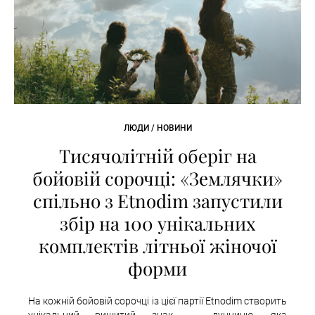
ЛЮДИ / НОВИНИ
Тисячолітній оберіг на
бойовій сорочці: «Землячки»
спільно з Etnodim запустили
збір на 100 унікальних
комплектів літньої жіночої
форми
На кожній бойовій сорочці із цієї партії Etnodim створить