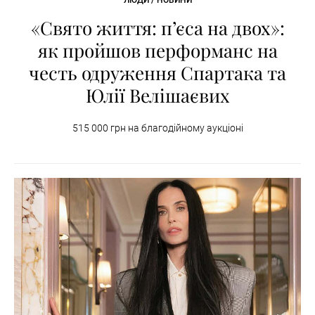
«Свято життя: п’єса на двох»:
як пройшов перформанс на
честь одруження Спартака та
Юлії Велішаєвих
515 000 грн на благодійному аукціоні