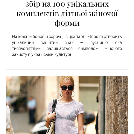
збір на 100 унікальних
комплектів літньої жіночої
форми
На кожній бойовій сорочці із цієї партії Etnodim створить
унікальний вишитий знак — лунницю, яка
тисячоліттями залишається символом жіночого
захисту в українській культурі