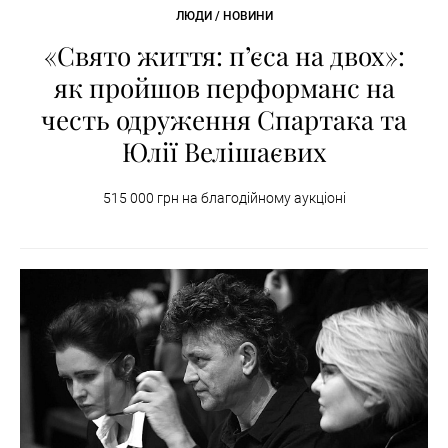
ЛЮДИ / НОВИНИ
«Свято життя: п’єса на двох»:
як пройшов перформанс на
честь одруження Спартака та
Юлії Велішаєвих
515 000 грн на благодійному аукціоні