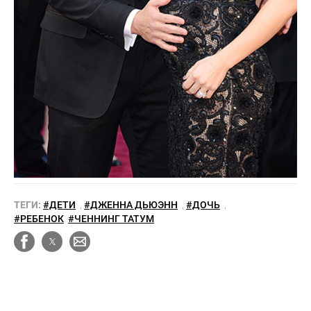
ТЕГИ:
#ДЕТИ
,
#ДЖЕННА ДЬЮЭНН
,
#ДОЧЬ
,
#РЕБЕНОК
#ЧЕННИНГ ТАТУМ