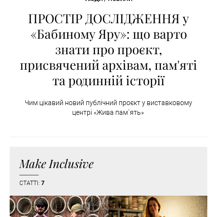
ПРОСТІР ДОСЛІДЖЕННЯ у
«Бабиному Яру»: що варто
знати про проєкт,
присвячений архівам, пам'яті
та родинній історії
Чим цікавий новий публічний проєкт у виставковому
центрі «Жива пам`ять»
Make Inclusive
СТАТТІ:
7