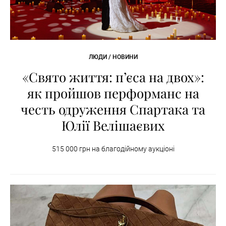
ЛЮДИ / НОВИНИ
«Свято життя: п’єса на двох»:
як пройшов перформанс на
честь одруження Спартака та
Юлії Велішаєвих
515 000 грн на благодійному аукціоні