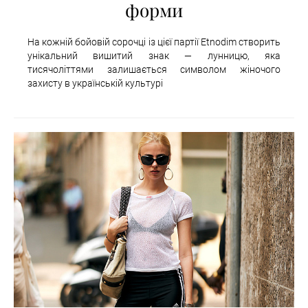
форми
На кожній бойовій сорочці із цієї партії Etnodim створить
унікальний вишитий знак — лунницю, яка
тисячоліттями залишається символом жіночого
захисту в українській культурі