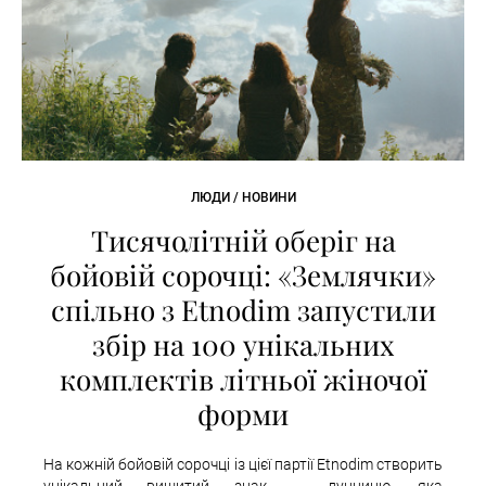
ЛЮДИ / НОВИНИ
Тисячолітній оберіг на
бойовій сорочці: «Землячки»
спільно з Etnodim запустили
збір на 100 унікальних
комплектів літньої жіночої
форми
На кожній бойовій сорочці із цієї партії Etnodim створить
унікальний вишитий знак — лунницю, яка