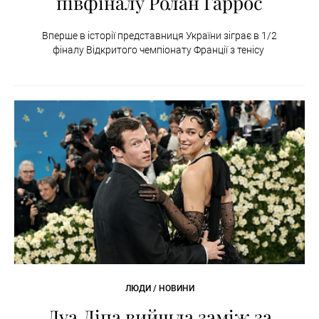
півфіналу Ролан Гаррос
Вперше в історії представниця України зіграє в 1/2
фіналу Відкритого чемпіонату Франції з тенісу
ЛЮДИ / НОВИНИ
Дуа Ліпа вийшла заміж за