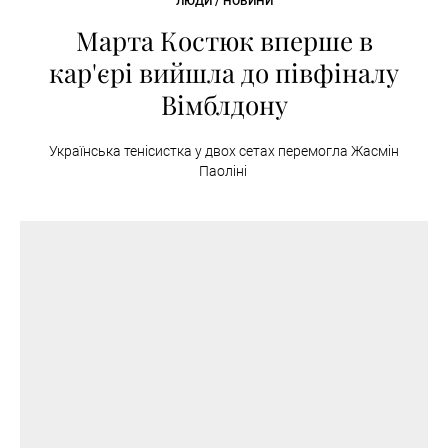
ЛЮДИ / НОВИНИ
Марта Костюк вперше в
кар'єрі вийшла до півфіналу
Вімблдону
Українська тенісистка у двох сетах перемогла Жасмін
Паоліні