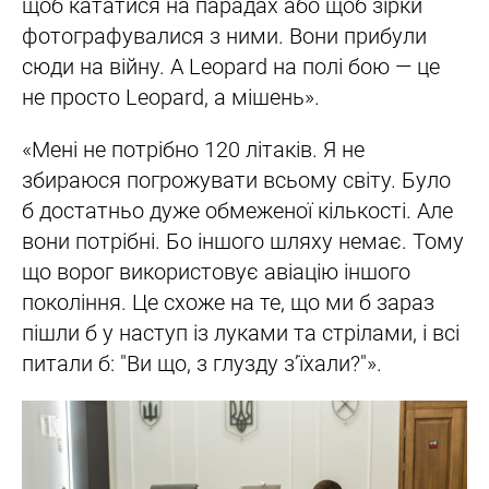
щоб кататися на парадах або щоб зірки
фотографувалися з ними. Вони прибули
сюди на війну. А Leopard на полі бою — це
не просто Leopard, а мішень».
«Мені не потрібно 120 літаків. Я не
збираюся погрожувати всьому світу. Було
б достатньо дуже обмеженої кількості. Але
вони потрібні. Бо іншого шляху немає. Тому
що ворог використовує авіацію іншого
покоління. Це схоже на те, що ми б зараз
пішли б у наступ із луками та стрілами, і всі
питали б: "Ви що, з глузду з’їхали?"».