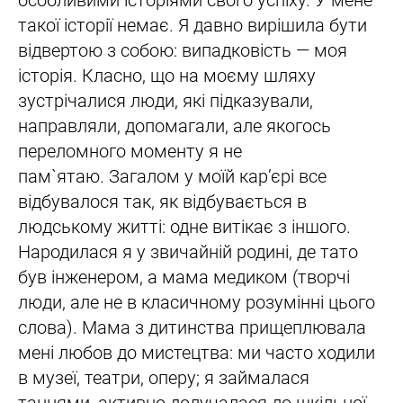
особливими історіями свого успіху. У мене
такої історії немає. Я давно вирішила бути
відвертою з собою: випадковість — моя
історія. Класно, що на моєму шляху
зустрічалися люди, які підказували,
направляли, допомагали, але якогось
переломного моменту я не
пам`ятаю. Загалом у моїй кар’єрі все
відбувалося так, як відбувається в
людському житті: одне витікає з іншого.
Народилася я у звичайній родині, де тато
був інженером, а мама медиком (творчі
люди, але не в класичному розумінні цього
слова). Мама з дитинства прищеплювала
мені любов до мистецтва: ми часто ходили
в музеї, театри, оперу; я займалася