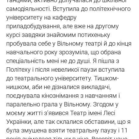
танцями, активно долучалася до шкільної
самодіяльності. Вступила до політехнічного
університету на кафедру
приладобудування, але вже на другому
курсі завдяки знайомим потихеньку
пробувала себе у Вільному театрі й до кінця
навчального року зрозуміла, що обрана
спеціальність мені не до душі. Я пішла з
Політеху і після невеликої паузи вступила
до театрального університету. Тишком-
нишком, аби не дізналися викладачі,
поєднувала кінознімання з навчанням і
паралельно грала у Вільному. Згодом у
моєму житті з’явився Театр імені Лесі
Українки, але так склалися обставини, що я
була змушена взяти театральну паузу і 11