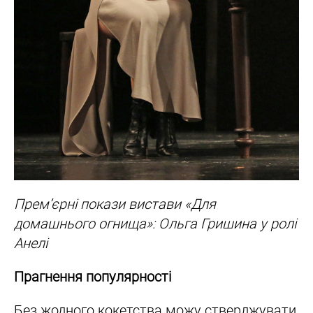
Прем’єрні покази вистави «Для
домашнього огнища»: Ольга Гришина у ролі
Анелі
Прагнення популярності
Без жодного кокетства можу стверджувати,