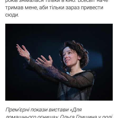
років знімалася тільки в кіно. Всесвіт наче
тримав мене, аби тільки зараз привести
сюди.
Прем’єрні покази вистави «Для
домашнього огнища»: Ольга Гришина у ролі