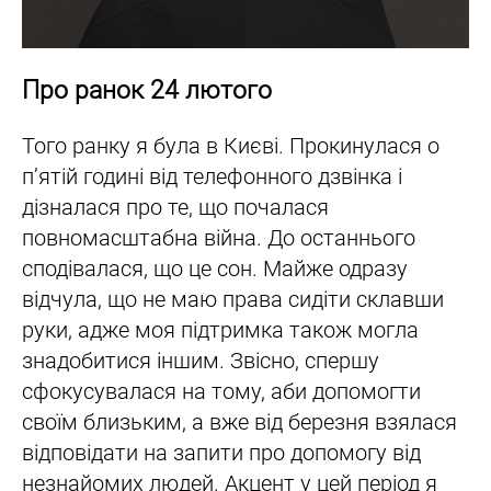
Про ранок 24 лютого
Того ранку я була в Києві. Прокинулася о
п’ятій годині від телефонного дзвінка і
дізналася про те, що почалася
повномасштабна війна. До останнього
сподівалася, що це сон. Майже одразу
відчула, що не маю права сидіти склавши
руки, адже моя підтримка також могла
знадобитися іншим. Звісно, спершу
сфокусувалася на тому, аби допомогти
своїм близьким, а вже від березня взялася
відповідати на запити про допомогу від
незнайомих людей. Акцент у цей період я