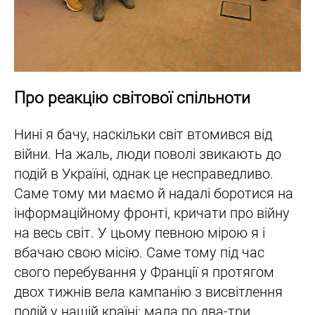
Про реакцію світової спільноти
Нині я бачу, наскільки світ втомився від
війни. На жаль, люди поволі звикають до
подій в Україні, однак це несправедливо.
Саме тому ми маємо й надалі боротися на
інформаційному фронті, кричати про війну
на весь світ. У цьому певною мірою я і
вбачаю свою місію. Саме тому під час
свого перебування у Франції я протягом
двох тижнів вела кампанію з висвітлення
подій у нашій країні: мала по два-три