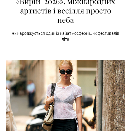
«Вирій-2026», міжнародних
артистів і весілля просто
неба
Як народжується один із найатмосферніших фестивалів
літа