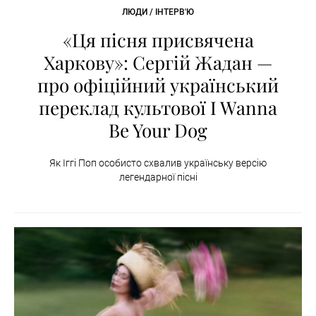
ЛЮДИ / ІНТЕРВ'Ю
«Ця пісня присвячена
Харкову»: Сергій Жадан —
про офіційний український
переклад культової I Wanna
Be Your Dog
Як Іггі Поп особисто схвалив українську версію
легендарної пісні