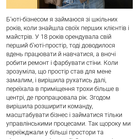
Б’юті-бізнесом я займаюся зі шкільних
років, коли знайшла своїх перших клієнтів і
майстрів. У 18 років орендувала свій
перший б’юті-простір, тоді доводилося
вдень працювати й навчатися, а вночі
робити ремонт і фарбувати стіни. Коли
зрозуміла, що простір став для мене
замалим, і вирішила рухатись далі,
переїхала в приміщення трохи більше в
центрі, де пропрацювала рік. Згодом
вирішила розширити команду,
масштабувати бізнес і займатися тільки
управлінськими процесами. Так щороку ми
переїжджали у більші простори та