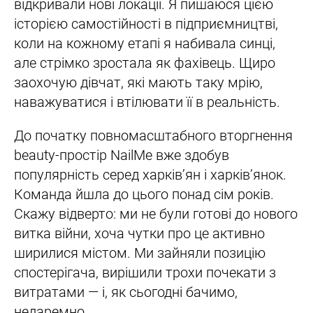
відкривали нові локації. Я пишаюся цією
історією самостійності в підприємництві,
коли на кожному етапі я набивала синці,
але стрімко зростала як фахівець. Щиро
заохочую дівчат, які мають таку мрію,
наважуватися і втілювати її в реальність.
До початку повномасштабного вторгнення
beauty-простір NailMe вже здобув
популярність серед харків’ян і харків’янок.
Команда йшла до цього понад сім років.
Скажу відверто: ми не були готові до нового
витка війни, хоча чутки про це активно
ширилися містом. Ми зайняли позицію
спостерігача, вирішили трохи почекати з
витратами — і, як сьогодні бачимо,
недаремно.