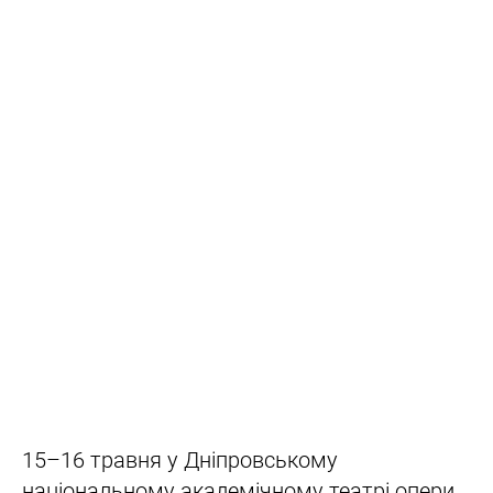
15–16 травня у Дніпровському
національному академічному театрі опери