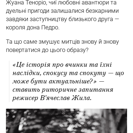
Жуана Теноріо, чиї любовні авантюри та
дуельні пригоди залишалися безкарними
завдяки заступництву близького друга —
короля дона Педро.
Та що саме змушує митців знову й знову
повертатися до цього образу?
«Це історія про вчинки та їхні
наслідки, спокусу та спокуту — що
може бути актуальніше?» —
ставить риторичне запитання
режисер В’ячеслав Жила.