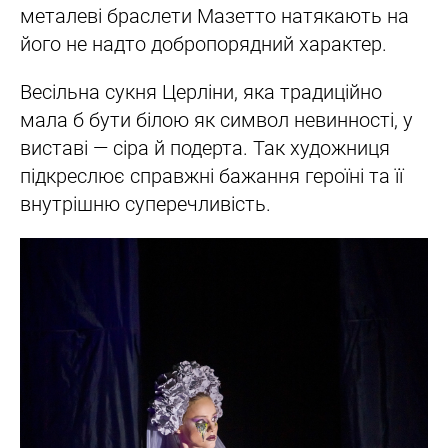
металеві браслети Мазетто натякають на
його не надто добропорядний характер.
Весільна сукня Церліни, яка традиційно
мала б бути білою як символ невинності, у
виставі — сіра й подерта. Так художниця
підкреслює справжні бажання героїні та її
внутрішню суперечливість.