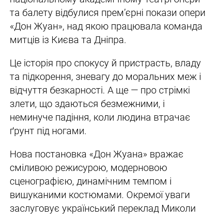
та балету відбулися прем’єрні покази опери
«Дон Жуан», над якою працювала команда
митців із Києва та Дніпра.
Це історія про спокусу й пристрасть, владу
та підкорення, зневагу до моральних меж і
відчуття безкарності. А ще — про стрімкі
злети, що здаються безмежними, і
неминуче падіння, коли людина втрачає
ґрунт під ногами.
Нова постановка «Дон Жуана» вражає
сміливою режисурою, модерновою
сценографією, динамічним темпом і
вишуканими костюмами. Окремої уваги
заслуговує український переклад Миколи