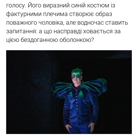
голосу. Його виразний синій костюм із
фактурними плечима створює образ
поважного чоловіка, але водночас ставить
запитання: а що насправді ховається за
цією бездоганною оболонкою?