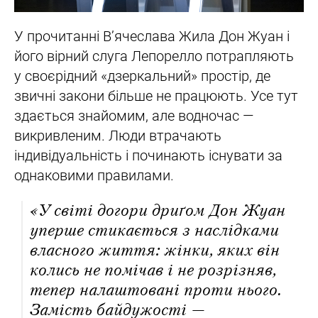
У прочитанні В’ячеслава Жила Дон Жуан і
його вірний слуга Лепорелло потрапляють
у своєрідний «дзеркальний» простір, де
звичні закони більше не працюють. Усе тут
здається знайомим, але водночас —
викривленим. Люди втрачають
індивідуальність і починають існувати за
однаковими правилами.
«У світі догори дриґом Дон Жуан
уперше стикається з наслідками
власного життя: жінки, яких він
колись не помічав і не розрізняв,
тепер налаштовані проти нього.
Замість байдужості —