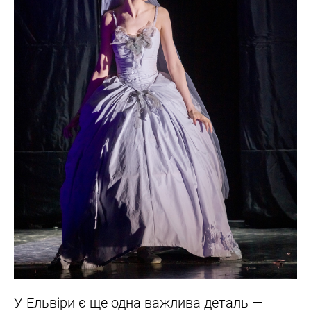
У Ельвіри є ще одна важлива деталь —