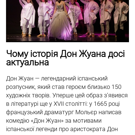
Чому історія Дон Жуана досі
актуальна
Дон Жуан — легендарний іспанський
розпусник, який став героєм близько 150
художніх творів. Уперше цей образ з’явився
в літературі ще у XVII столітті: у 1665 році
французький драматург Мольєр написав
комедію «Дон Жуан» за мотивами
іспанської легенди про аристократа Дон