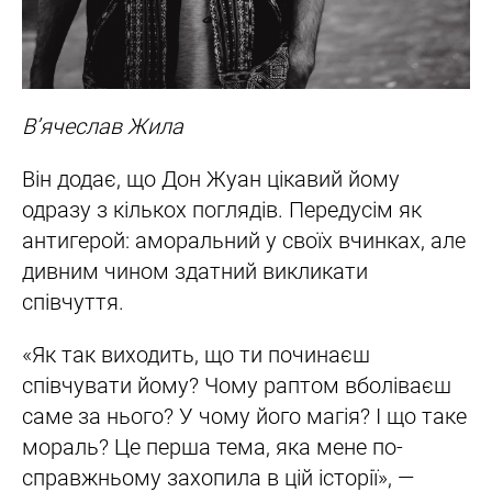
В’ячеслав Жила
Він додає, що Дон Жуан цікавий йому
одразу з кількох поглядів. Передусім як
антигерой: аморальний у своїх вчинках, але
дивним чином здатний викликати
співчуття.
«Як так виходить, що ти починаєш
співчувати йому? Чому раптом вболіваєш
саме за нього? У чому його магія? І що таке
мораль? Це перша тема, яка мене по-
справжньому захопила в цій історії», —