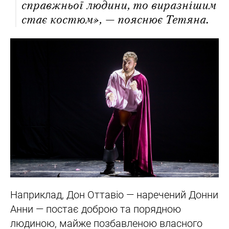
справжньої людини, то виразнішим
стає костюм», — пояснює Тетяна.
Наприклад, Дон Оттавіо — наречений Донни
Анни — постає доброю та порядною
людиною, майже позбавленою власного