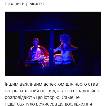
говорить режисер.
Іншим важливим аспектом для нього став
патріархальний погляд, із якого традиційно
розповідають цю історію. Саме це
підштовхнуло режисера до дослідження