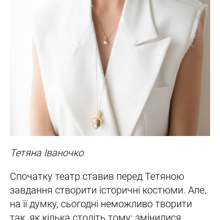
Тетяна Іваночко
Спочатку театр ставив перед Тетяною
завдання створити історичні костюми. Але,
на її думку, сьогодні неможливо творити
так, як кілька століть тому: змінилися