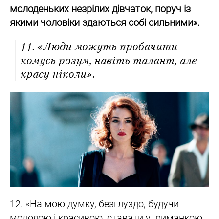
молоденьких незрілих дівчаток, поруч із
якими чоловіки здаються собі сильними».
11. «Люди можуть пробачити
комусь розум, навіть талант, але
красу ніколи».
12. «На мою думку, безглуздо, будучи
молодою і красивою, ставати утриманкою