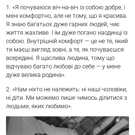
1. «Я почуваюся віч-на-віч із собою добре, і
мені комфортно, але не тому, що я красива.
Я знаю багатьох дуже гарних людей, чиє
життя жахливе. І їм дуже погано наодинці із
собою. Внутрішній комфорт — це не те, який
ти маєш вигляд зовні, а те, як почуваєшся
всередині. Я щаслива людина, тому що
відчуваю багато любові до себе — у мене
дуже велика родина».
2. «Нам ніхто не належить: ні наші чоловіки,
ні діти. Ми можемо лише чимось ділитися з
людьми, яких любимо».