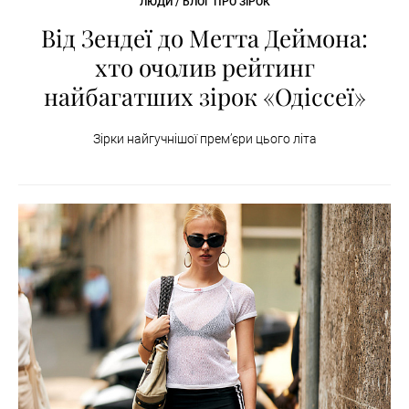
ЛЮДИ / БЛОГ ПРО ЗІРОК
Від Зендеї до Метта Деймона:
хто очолив рейтинг
найбагатших зірок «Одіссеї»
Зірки найгучнішої премʼєри цього літа