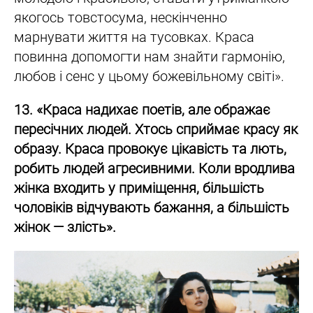
якогось товстосума, нескінченно
марнувати життя на тусовках. Краса
повинна допомогти нам знайти гармонію,
любов і сенс у цьому божевільному світі».
13. «Краса надихає поетів, але ображає
пересічних людей. Хтось сприймає красу як
образу. Краса провокує цікавість та лють,
робить людей агресивними. Коли вродлива
жінка входить у приміщення, більшість
чоловіків відчувають бажання, а більшість
жінок — злість».