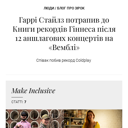
ЛЮДИ / БЛОГ ПРО ЗІРОК
Гаррі Стайлз потрапив до
Книги рекордів Гіннеса після
12 аншлагових концертів на
«Вемблі»
Співак побив рекорд Coldplay
Make Inclusive
СТАТТІ:
7