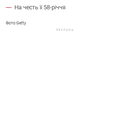
На честь її 58-річчя
Фото:Getty
РЕКЛАМА