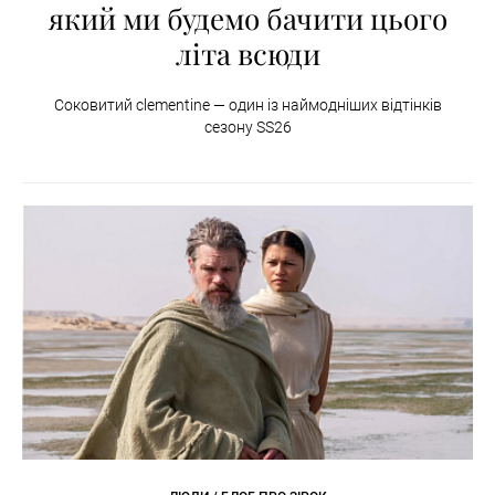
який ми будемо бачити цього
літа всюди
Соковитий clementine — один із наймодніших відтінків
сезону SS26