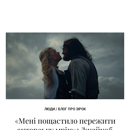
ЛЮДИ / БЛОГ ПРО ЗІРОК
«Мені пощастило пережити
акторську мрію»: Джейкоб