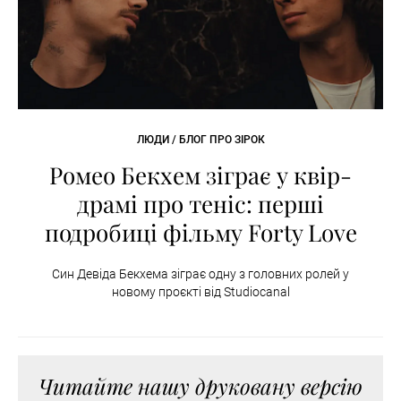
ЛЮДИ / БЛОГ ПРО ЗІРОК
Ромео Бекхем зіграє у квір-
драмі про теніс: перші
подробиці фільму Forty Love
Син Девіда Бекхема зіграє одну з головних ролей у
новому проєкті від Studiocanal
Читайте нашу друковану версію