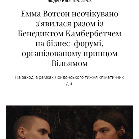
ЛЮДИ / БЛОГ ПРО ЗІРОК
Емма Вотсон неочікувано
з'явилася разом із
Бенедиктом Камбербетчем
на бізнес-форумі,
організованому принцом
Вільямом
На заході в рамках Лондонського тижня кліматичних
дій