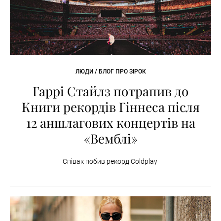
ЛЮДИ / БЛОГ ПРО ЗІРОК
Гаррі Стайлз потрапив до
Книги рекордів Гіннеса після
12 аншлагових концертів на
«Вемблі»
Співак побив рекорд Coldplay