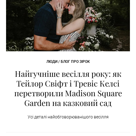
ЛЮДИ / БЛОГ ПРО ЗІРОК
Найгучніше весілля року: як
Тейлор Свіфт і Тревіс Келсі
перетворили Madison Square
Garden на казковий сад
Усі деталі найобговорюванішого весілля