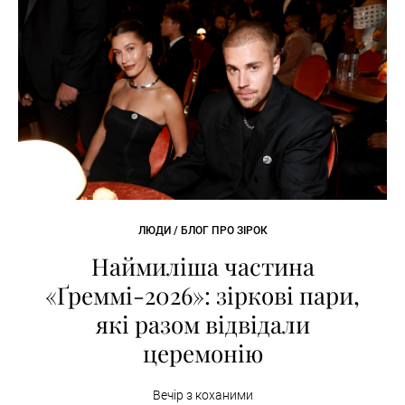
ЛЮДИ / БЛОГ ПРО ЗІРОК
Наймиліша частина
«Ґреммі-2026»: зіркові пари,
які разом відвідали
церемонію
Вечір з коханими