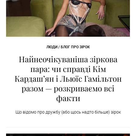
ЛЮДИ / БЛОГ ПРО ЗІРОК
Найнеочікуваніша зіркова
пара: чи справді Кім
Кардашʼян і Льюїс Гамільтон
разом — розкриваємо всі
факти
Що відомо про дружбу (або щось надто більше) зірок