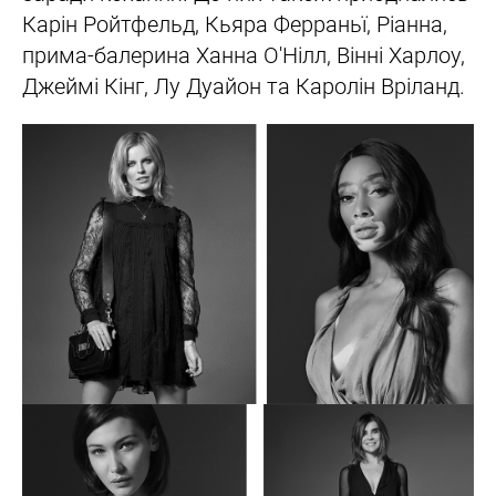
Карін Ройтфельд, Кьяра Ферраньї, Ріанна,
прима-балерина Ханна О'Нілл, Вінні Харлоу,
Джеймі Кінг, Лу Дуайон та Каролін Вріланд.