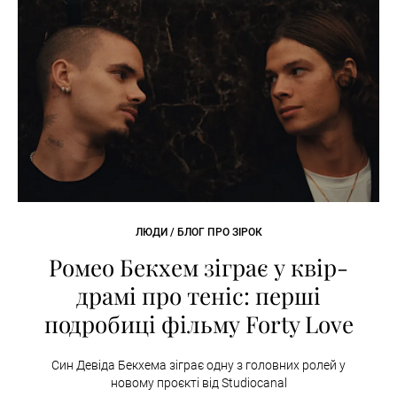
ЛЮДИ / БЛОГ ПРО ЗІРОК
Ромео Бекхем зіграє у квір-
драмі про теніс: перші
подробиці фільму Forty Love
Син Девіда Бекхема зіграє одну з головних ролей у
новому проєкті від Studiocanal