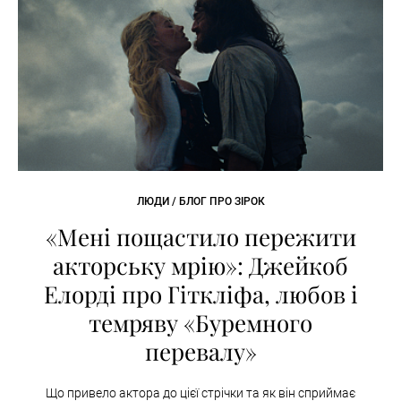
ЛЮДИ / БЛОГ ПРО ЗІРОК
«Мені пощастило пережити
акторську мрію»: Джейкоб
Елорді про Гіткліфа, любов і
темряву «Буремного
перевалу»
Що привело актора до цієї стрічки та як він сприймає