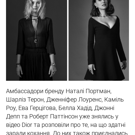
Амбассадори бренду Наталі Портман,
Шарліз Терон, Дженніфер Лоуренс, Каміль
Роу, Ева Герцігова, Белла Хадід, Джонні
Депп та Роберт Паттінсон уже знялись у
відео Dior та розповіли про те, на що здатні
заради кохання. До них також приєднались