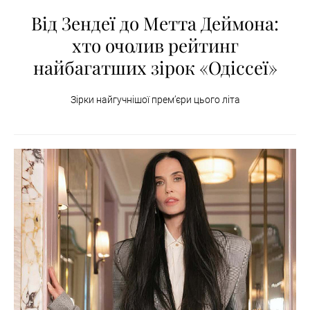
Від Зендеї до Метта Деймона:
хто очолив рейтинг
найбагатших зірок «Одіссеї»
Зірки найгучнішої премʼєри цього літа