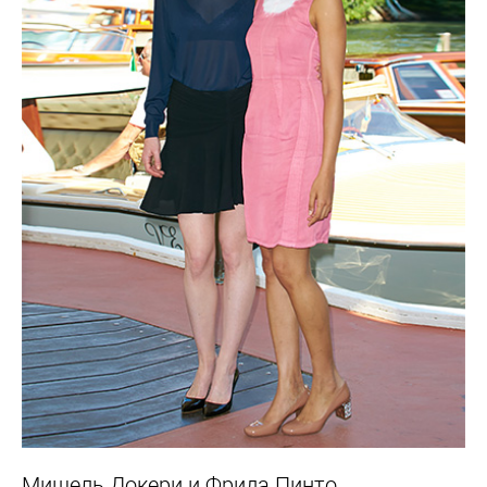
Мишель Докери и Фрида Пинто