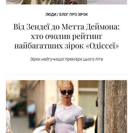
ЛЮДИ / БЛОГ ПРО ЗІРОК
Від Зендеї до Метта Деймона:
хто очолив рейтинг
найбагатших зірок «Одіссеї»
Зірки найгучнішої премʼєри цього літа