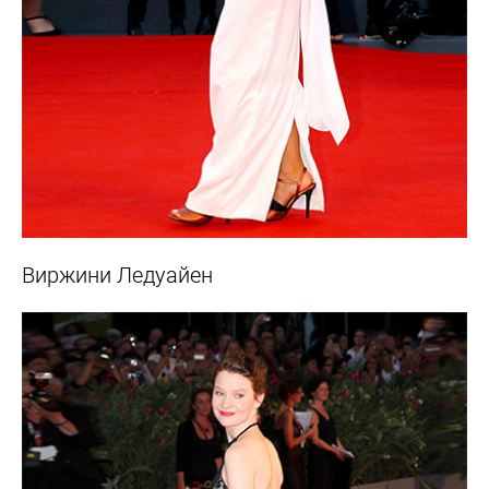
Виржини Ледуайен