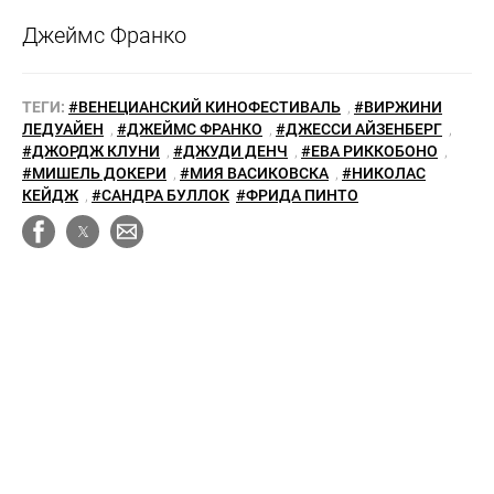
Джеймс Франко
ТЕГИ:
#ВЕНЕЦИАНСКИЙ КИНОФЕСТИВАЛЬ
,
#ВИРЖИНИ
ЛЕДУАЙЕН
,
#ДЖЕЙМС ФРАНКО
,
#ДЖЕССИ АЙЗЕНБЕРГ
,
#ДЖОРДЖ КЛУНИ
,
#ДЖУДИ ДЕНЧ
,
#ЕВА РИККОБОНО
,
#МИШЕЛЬ ДОКЕРИ
,
#МИЯ ВАСИКОВСКА
,
#НИКОЛАС
КЕЙДЖ
,
#САНДРА БУЛЛОК
#ФРИДА ПИНТО