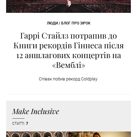
ЛЮДИ / БЛОГ ПРО ЗІРОК
Гаррі Стайлз потрапив до
Книги рекордів Гіннеса після
12 аншлагових концертів на
«Вемблі»
Співак побив рекорд Coldplay
Make Inclusive
СТАТТІ:
7