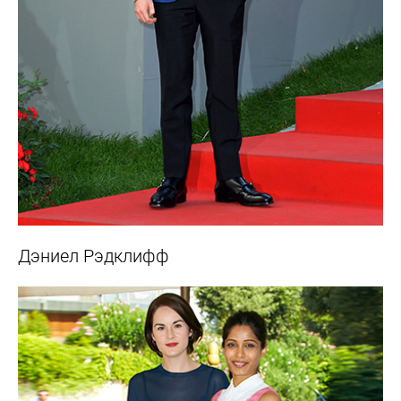
Дэниел Рэдклифф