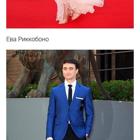
Ева Риккобоно