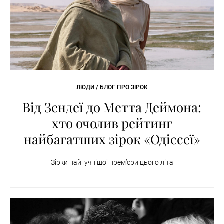
ЛЮДИ / БЛОГ ПРО ЗІРОК
Від Зендеї до Метта Деймона:
хто очолив рейтинг
найбагатших зірок «Одіссеї»
Зірки найгучнішої премʼєри цього літа