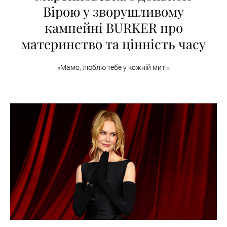
Вірою у зворушливому
кампейні BURKER про
материнство та цінність часу
«Мамо, люблю тебе у кожній миті»