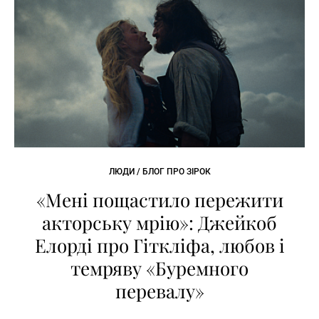
ЛЮДИ / БЛОГ ПРО ЗІРОК
«Мені пощастило пережити
акторську мрію»: Джейкоб
Елорді про Гіткліфа, любов і
темряву «Буремного
перевалу»