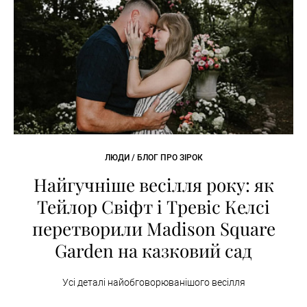
ЛЮДИ / БЛОГ ПРО ЗІРОК
Найгучніше весілля року: як
Тейлор Свіфт і Тревіс Келсі
перетворили Madison Square
Garden на казковий сад
Усі деталі найобговорюванішого весілля