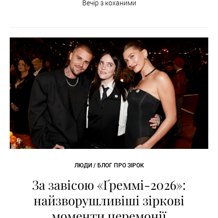
Вечір з коханими
ЛЮДИ / БЛОГ ПРО ЗІРОК
За завісою «Ґреммі-2026»:
найзворушливіші зіркові
моменти церемонії