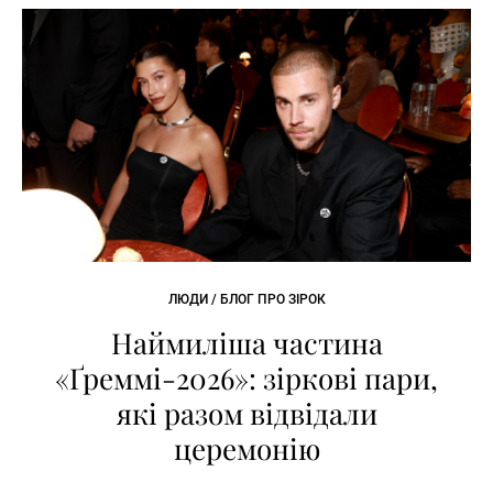
ЛЮДИ / БЛОГ ПРО ЗІРОК
Наймиліша частина
«Ґреммі-2026»: зіркові пари,
які разом відвідали
церемонію