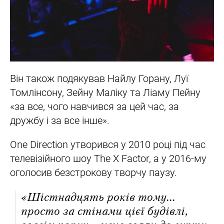
Він також подякував Найлу Горану, Луї
Томлінсону, Зейну Маліку та Ліаму Пейну
«за все, чого навчився за цей час, за
дружбу і за все інше».
One Direction утворився у 2010 році під час
телевізійного шоу The X Factor, а у 2016-му
оголосив безстрокову творчу паузу.
«Шістнадцять років тому...
просто за стінами цієї будівлі,