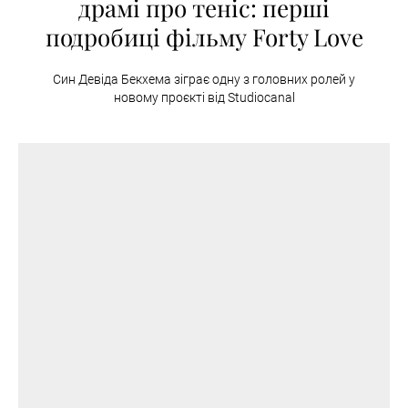
драмі про теніс: перші
подробиці фільму Forty Love
Син Девіда Бекхема зіграє одну з головних ролей у
новому проєкті від Studiocanal