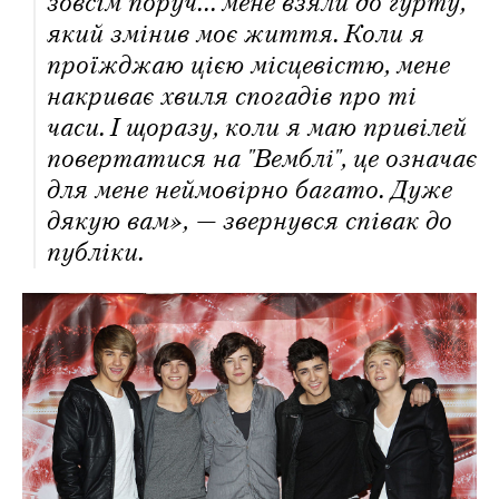
зовсім поруч... мене взяли до гурту,
який змінив моє життя. Коли я
проїжджаю цією місцевістю, мене
накриває хвиля спогадів про ті
часи. І щоразу, коли я маю привілей
повертатися на "Вемблі", це означає
для мене неймовірно багато. Дуже
дякую вам», — звернувся співак до
публіки.