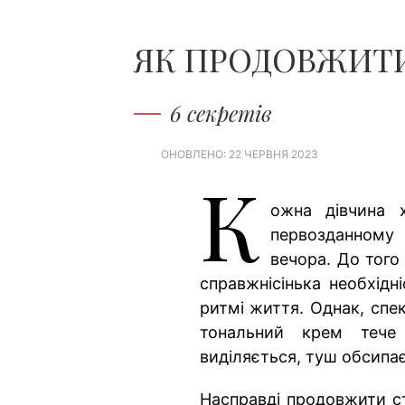
ЯК ПРОДОВЖИТИ
6 секретів
ОНОВЛЕНО: 22 ЧЕРВНЯ 2023
К
ожна дівчина 
первозданному 
вечора. До того
справжнісінька необхідн
ритмі життя. Однак, спек
тональний крем теч
виділяється, туш обсипає
Насправді продовжити ст