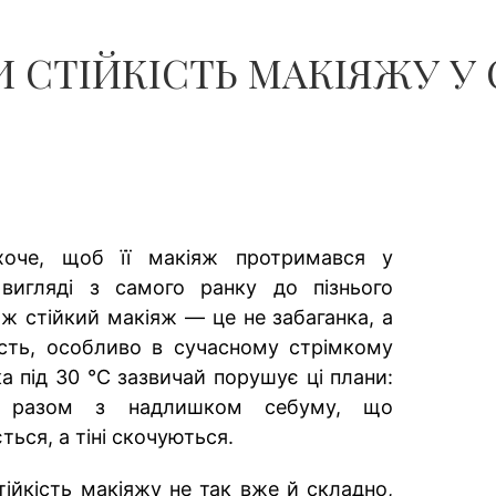
 СТІЙКІСТЬ МАКІЯЖУ У
хоче, щоб її макіяж протримався у
вигляді з самого ранку до пізнього
 ж стійкий макіяж — це не забаганка, а
ість, особливо в сучасному стрімкому
а під 30 °C зазвичай порушує ці плани:
е разом з надлишком себуму, що
ться, а тіні скочуються.
ійкість макіяжу не так вже й складно,