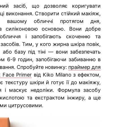
ний засіб, що дозволяє коригувати
ніці виконання. Створити стійкий макіяж,
а вашому обличчі протягом дня,
з силіконовою основою. Вони добре
обличчя і запобігають скоченню та
асобів. Тим, у кого жирна шкіра повік,
або базу під тіні — вони забезпечать
ом 6-9 годин, запобігаючи забиванню в
ування. Спробуйте новинку:
праймер для
 Face Primer
від Kiko Milano з ефектом,
 текстуру шкіри й готує її до макіяжу,
я і маскує недоліки. Формула засобу
 кислотою та екстрактом інжиру, а ще
ими цитрусовими.