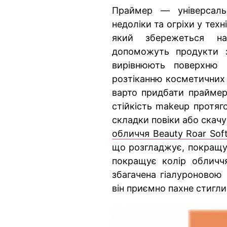
Праймер — універсаль
недоліки та огріхи у тех
який збережеться н
допоможуть продукти 
вирівнюють поверхню 
розтіканню косметичних з
варто придбати праймер 
стійкість makeup протяг
складки повіки або скач
обличчя Beauty Roar Soft
що розгладжує, покращує
покращує колір обличч
збагачена гіалуроновою
він приємно пахне стигл