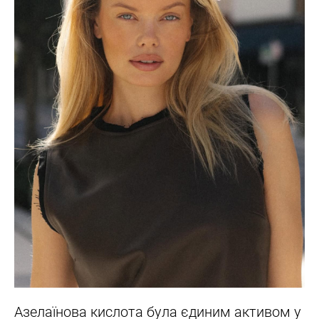
Азелаїнова кислота була єдиним активом у