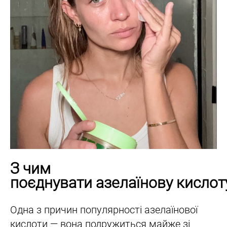
З чим
поєднувати азелаїнову кислот
Одна з причин популярності азелаїнової
кислоти — вона подружиться майже зі