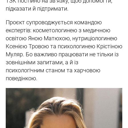
ТЗК постійно на зв’язку, щоб допомогти,
підказати й підтримати.
Проєкт супроводжується командою
експертів: косметологинею з медичною
освітою Яною Матюхою, нутриціологинею
Ксенією Тровою та психологинею Крістіною
Муляр. Бо важливо працювати не тільки із
зовнішніми запитами, а й із
психологічним станом та харчовою
поведінкою.