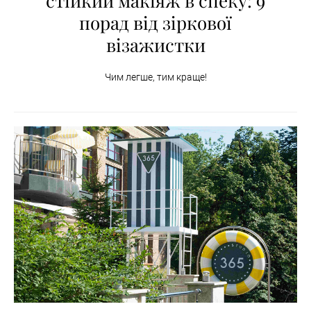
стійкий макіяж в спеку: 9
порад від зіркової
візажистки
Чим легше, тим краще!